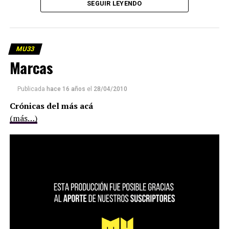
SEGUIR LEYENDO
MU33
Marcas
Publicada
hace 16 años
el
28/04/2010
Crónicas del más acá
(más…)