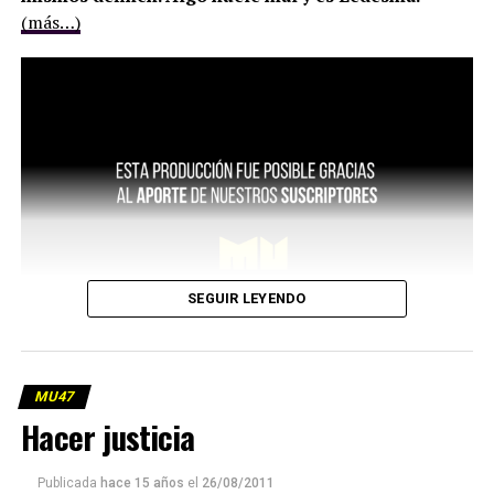
(más…)
SEGUIR LEYENDO
MU47
Hacer justicia
Publicada
hace 15 años
el
26/08/2011