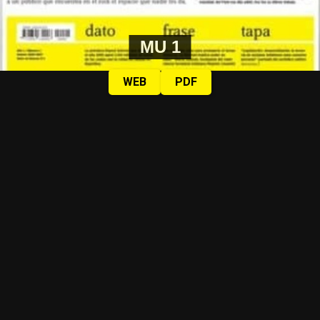
MU 1
WEB
PDF