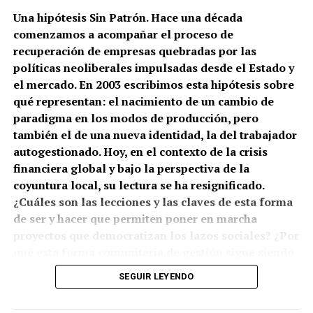
Una hipótesis Sin Patrón. Hace una década
comenzamos a acompañar el proceso de
recuperación de empresas quebradas por las
políticas neoliberales impulsadas desde el Estado y
el mercado. En 2003 escribimos esta hipótesis sobre
qué representan: el nacimiento de un cambio de
paradigma en los modos de producción, pero
también el de una nueva identidad, la del trabajador
autogestionado. Hoy, en el contexto de la crisis
financiera global y bajo la perspectiva de la
coyuntura local, su lectura se ha resignificado.
¿Cuáles son las lecciones y las claves de esta forma
de ser y hacer que permiten poner en marcha
proyectos que democratizan los lazos sociales? ¿Por
qué esta forma comunitaria de gestión sigue siendo
ignorada por universidades públicas? ¿Qué nuevas
SEGUIR LEYENDO
obligaciones surgen a partir de organizar lo común
sin moldes ni patrones?