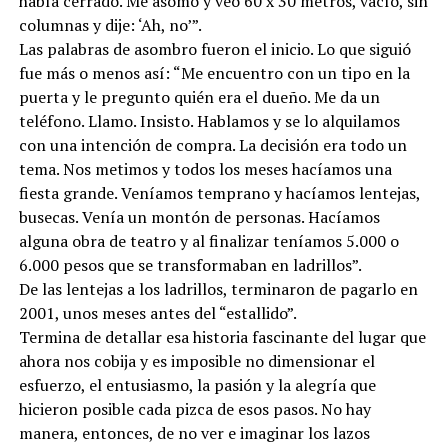
había cerrado. Me asomo y veo 60 x 30 metros, vacío, sin
columnas y dije: ‘Ah, no’”.
Las palabras de asombro fueron el inicio. Lo que siguió
fue más o menos así: “Me encuentro con un tipo en la
puerta y le pregunto quién era el dueño. Me da un
teléfono. Llamo. Insisto. Hablamos y se lo alquilamos
con una intención de compra. La decisión era todo un
tema. Nos metimos y todos los meses hacíamos una
fiesta grande. Veníamos temprano y hacíamos lentejas,
busecas. Venía un montón de personas. Hacíamos
alguna obra de teatro y al finalizar teníamos 5.000 o
6.000 pesos que se transformaban en ladrillos”.
De las lentejas a los ladrillos, terminaron de pagarlo en
2001, unos meses antes del “estallido”.
Termina de detallar esa historia fascinante del lugar que
ahora nos cobija y es imposible no dimensionar el
esfuerzo, el entusiasmo, la pasión y la alegría que
hicieron posible cada pizca de esos pasos. No hay
manera, entonces, de no ver e imaginar los lazos