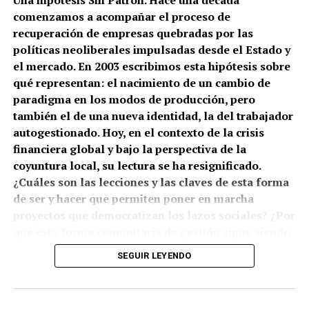
Una hipótesis Sin Patrón. Hace una década
comenzamos a acompañar el proceso de
recuperación de empresas quebradas por las
políticas neoliberales impulsadas desde el Estado y
el mercado. En 2003 escribimos esta hipótesis sobre
qué representan: el nacimiento de un cambio de
paradigma en los modos de producción, pero
también el de una nueva identidad, la del trabajador
autogestionado. Hoy, en el contexto de la crisis
financiera global y bajo la perspectiva de la
coyuntura local, su lectura se ha resignificado.
¿Cuáles son las lecciones y las claves de esta forma
de ser y hacer que permiten poner en marcha
proyectos que democratizan los lazos sociales? ¿Por
qué esta forma comunitaria de gestión sigue siendo
ignorada por universidades públicas? ¿Qué nuevas
SEGUIR LEYENDO
obligaciones surgen a partir de organizar lo común
sin moldes ni patrones?
(más…)