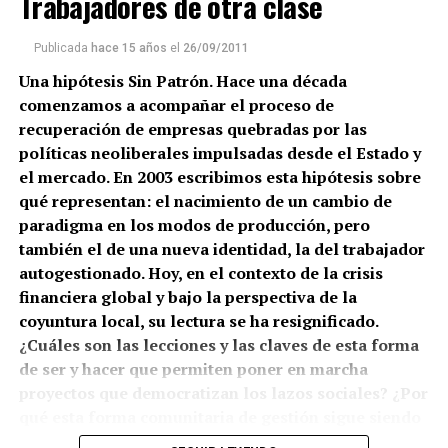
Trabajadores de otra clase
Publicada
hace 15 años
el
26/09/2011
Una hipótesis Sin Patrón. Hace una década
comenzamos a acompañar el proceso de
recuperación de empresas quebradas por las
políticas neoliberales impulsadas desde el Estado y
el mercado. En 2003 escribimos esta hipótesis sobre
qué representan: el nacimiento de un cambio de
paradigma en los modos de producción, pero
también el de una nueva identidad, la del trabajador
autogestionado. Hoy, en el contexto de la crisis
financiera global y bajo la perspectiva de la
coyuntura local, su lectura se ha resignificado.
¿Cuáles son las lecciones y las claves de esta forma
de ser y hacer que permiten poner en marcha
proyectos que democratizan los lazos sociales? ¿Por
qué esta forma comunitaria de gestión sigue siendo
ignorada por universidades públicas? ¿Qué nuevas