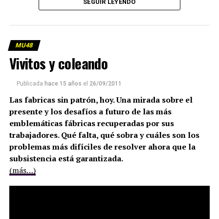
SEGUIR LEYENDO
obligaciones surgen a partir de organizar lo común
sin moldes ni patrones?
(más…)
MU48
Vivitos y coleando
Publicada
hace 15 años
el
26/09/2011
Las fabricas sin patrón, hoy. Una mirada sobre el
presente y los desafíos a futuro de las más
emblemáticas fábricas recuperadas por sus
trabajadores. Qué falta, qué sobra y cuáles son los
problemas más difíciles de resolver ahora que la
subsistencia está garantizada.
(más…)