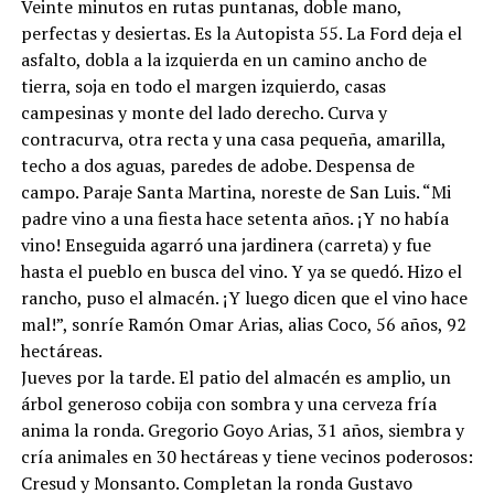
Veinte minutos en rutas puntanas, doble mano,
perfectas y desiertas. Es la Autopista 55. La Ford deja el
asfalto, dobla a la izquierda en un camino ancho de
tierra, soja en todo el margen izquierdo, casas
campesinas y monte del lado derecho. Curva y
contracurva, otra recta y una casa pequeña, amarilla,
techo a dos aguas, paredes de adobe. Despensa de
campo. Paraje Santa Martina, noreste de San Luis. “Mi
padre vino a una fiesta hace setenta años. ¡Y no había
vino! Enseguida agarró una jardinera (carreta) y fue
hasta el pueblo en busca del vino. Y ya se quedó. Hizo el
rancho, puso el almacén. ¡Y luego dicen que el vino hace
mal!”, sonríe Ramón Omar Arias, alias Coco, 56 años, 92
hectáreas.
Jueves por la tarde. El patio del almacén es amplio, un
árbol generoso cobija con sombra y una cerveza fría
anima la ronda. Gregorio Goyo Arias, 31 años, siembra y
cría animales en 30 hectáreas y tiene vecinos poderosos:
Cresud y Monsanto. Completan la ronda Gustavo