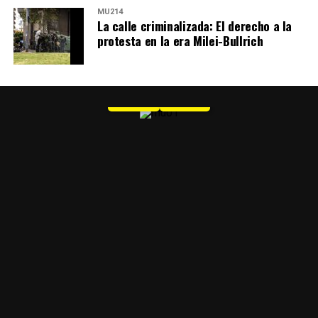
MU214
La calle criminalizada: El derecho a la
protesta en la era Milei-Bullrich
MU 1
WEB
PDF