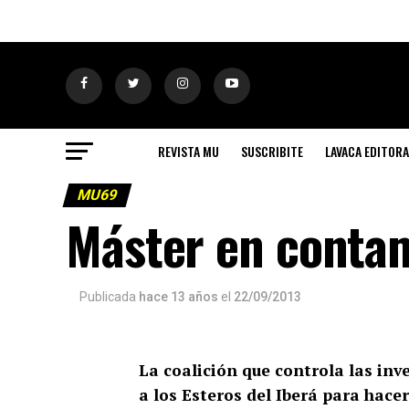
REVISTA MU
SUSCRIBITE
LAVACA EDITORA
MU69
Máster en conta
Publicada
hace 13 años
el
22/09/2013
La coalición que controla las in
a los Esteros del Iberá para hace