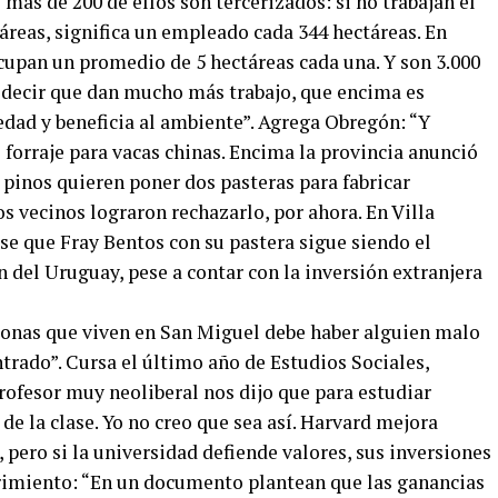
ás de 200 de ellos son tercerizados: si no trabajan el
áreas, significa un empleado cada 344 hectáreas. En
cupan un promedio de 5 hectáreas cada una. Y son 3.000
e decir que dan mucho más trabajo, que encima es
edad y beneficia al ambiente”. Agrega Obregón: “Y
forraje para vacas chinas. Encima la provincia anunció
 pinos quieren poner dos pasteras para fabricar
os vecinos lograron rechazarlo, por ahora. En Villa
se que Fray Bentos con su pastera sigue siendo el
el Uruguay, pese a contar con la inversión extranjera
sonas que viven en San Miguel debe haber alguien malo
trado”. Cursa el último año de Estudios Sociales,
rofesor muy neoliberal nos dijo que para estudiar
de la clase. Yo no creo que sea así. Harvard mejora
, pero si la universidad defiende valores, sus inversiones
brimiento: “En un documento plantean que las ganancias