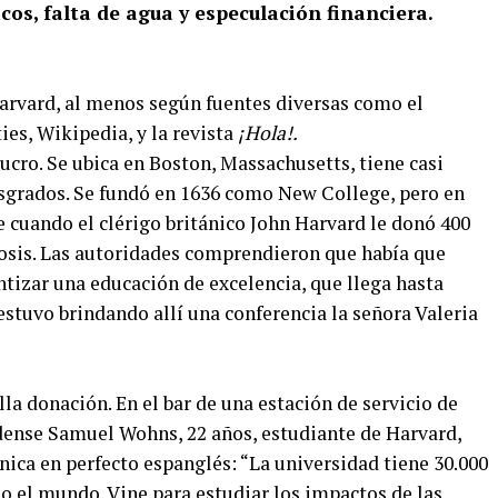
cos, falta de agua y especulación financiera.
arvard, al menos según fuentes diversas como el
es, Wikipedia, y la revista
¡Hola!.
lucro. Se ubica en Boston, Massachusetts, tiene casi
sgrados. Se fundó en 1636 como New College, pero en
cuando el clérigo británico John Harvard le donó 400
ulosis. Las autoridades comprendieron que había que
antizar una educación de excelencia, que llega hasta
 estuvo brindando allí una conferencia la señora Valeria
a donación. En el bar de una estación de servicio de
dense Samuel Wohns, 22 años, estudiante de Harvard,
ca en perfecto espanglés: “La universidad tiene 30.000
o el mundo. Vine para estudiar los impactos de las