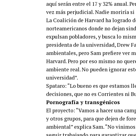
aquí serán entre el 17 y 32% anual. P
vez más perjudicial. Nadie moriría si
La Coalición de Harvard ha logrado de
norteamericanos donde no dejan sindi
expulsan pobladores, y busca lo mism
presidenta de la universidad, Drew Fa
ambientales, pero Sam prefiere ver m
Harvard. Pero por eso mismo no quere
ambiente real. No pueden ignorar esto
universidad”.
Spataro: “Lo bueno es que estamos ll
decisiones, que no es Corrientes ni B
Pornografía y transgénicos
El proyecto: “Vamos a hacer una camp
y otros grupos, para que dejen de for
ambiental” explica Sam. “No vinimos 
seguir trabajando para garantizar qu