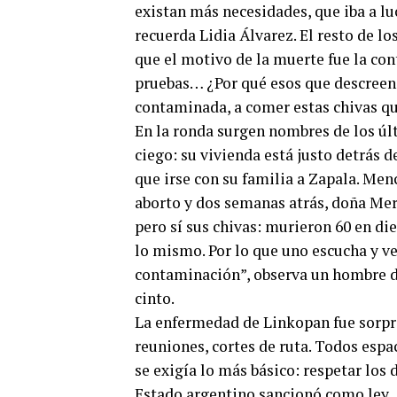
existan más necesidades, que iba a lu
recuerda Lidia Álvarez. El resto de lo
que el motivo de la muerte fue la co
pruebas… ¿Por qué esos que descreen n
contaminada, a comer estas chivas qu
En la ronda surgen nombres de los ú
ciego: su vivienda está justo detrás d
que irse con su familia a Zapala. Me
aborto y dos semanas atrás, doña Mer
pero sí sus chivas: murieron 60 en di
lo mismo. Por lo que uno escucha y ve
contaminación”, observa un hombre de 
cinto.
La enfermedad de Linkopan fue sorpre
reuniones, cortes de ruta. Todos esp
se exigía lo más básico: respetar los
Estado argentino sancionó como ley.