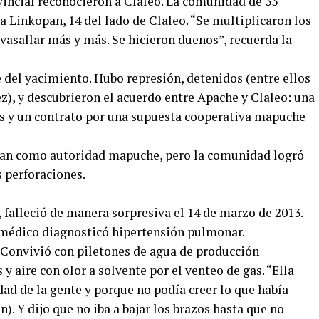
incial reconocieron a Claleo. La comunidad de 33
 a Linkopan, 14 del lado de Claleo. “Se multiplicaron los
vasallar más y más. Se hicieron dueños”, recuerda la
del yacimiento. Hubo represión, detenidos (entre ellos
z), y descubrieron el acuerdo entre Apache y Claleo: una
 y un contrato por una supuesta cooperativa mapuche
pan como autoridad mapuche, pero la comunidad logró
 perforaciones.
 falleció de manera sorpresiva el 14 de marzo de 2013.
e médico diagnosticó hipertensión pulmonar.
. Convivió con piletones de agua de producción
aire con olor a solvente por el venteo de gas. “Ella
ad de la gente y porque no podía creer lo que había
). Y dijo que no iba a bajar los brazos hasta que no