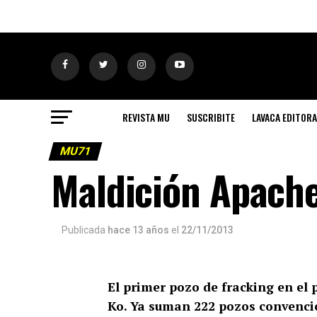
REVISTA MU
SUSCRIBITE
LAVACA EDITORA
MU71
Maldición Apach
Publicada
hace 13 años
el
22/11/2013
El primer pozo de fracking en el
Ko. Ya suman 222 pozos convencio