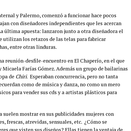
aternal y Palermo, comenzó a funcionar hace pocos
bajan con diseñadores independientes que les acercan
La última apuesta: lanzaron junto a otra diseñadora el
se utilizan los retazos de las telas para fabricar
as, entre otras linduras.
na reunión-desfile-encuentro en El Chaperío, en el que
 y Micaela Farías Gómez. Además un grupo de bailarinas
ropa de
Chiri
.
Esperaban concurrencia, pero no tanta
 recuerdan como de música y danza, no como un mero
icos para vender sus cds y a artistas plásticos para
 suelen mostrar en sus publicidades mujeres con
, frescas, atrevidas, sensuales, etc.
¿Cómo se
res que visten sus diseños? Ellas tienen la ventaja de