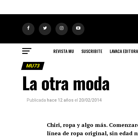
REVISTA MU
SUSCRIBITE
LAVACA EDITORA
MU73
La otra moda
Publicada
hace 12 años
el
20/02/2014
Chiri, ropa y algo más. Comenzar
línea de ropa original, sin edad n