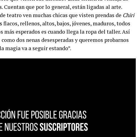
 Cuentan que por lo general, están ligadas al arte.
 de teatro ven muchas chicas que visten prendas de
Chiri
flacos, rellenos, altos, bajos, jóvenes, maduros, todos
 más esperados es cuando llega la ropa del taller. Así
sas como dos nenas desesperadas y queremos probarnos
la magia va a seguir estando”.