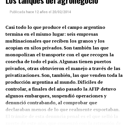
Los tanques del agronegocio
Publicada
hace 12 años
el
20/02/2014
Casi todo lo que produce el campo argentino
termina en el mismo lugar: seis empresas
multinacionales que reciben los granos y los
acopian en silos privados. Son también las que
monopolizan el transporte con el que recogen la
cosecha de todo el país. Algunas tienen puertos
privados, otras obtuvieron el manejo a través de las
privatizaciones. Son, también, las que venden toda la
producción argentina al mundo. Difíciles de
controlar, a finales del año pasado la AFIP detuvo
algunos embarques, suspendió operaciones y
denunció contrabando, al comprobar que
declaraban menos de lo que realmente exportaban.
El trámite de esta denuncia penal es el que selló la
suerte de este año, que comenzó con la retención de