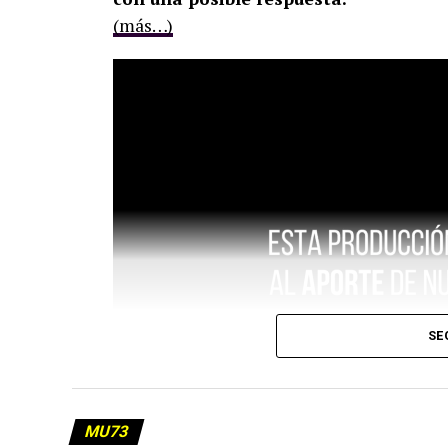
(más…)
SE
MU73