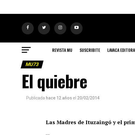
REVISTA MU
SUSCRIBITE
LAVACA EDITORA
MU73
El quiebre
Publicada
hace 12 años
el
20/02/2014
Las Madres de Ituzaingó y el prim