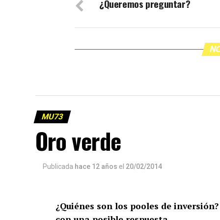
¿Queremos preguntar?
NO
MU73
Oro verde
Publicada
hace 12 años
el
20/02/2014
¿Quiénes son los pooles de inversión
con una posible respuesta.