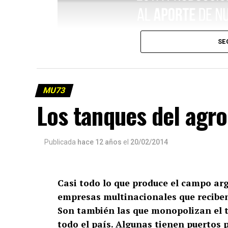
SE
MU73
Los tanques del agr
Publicada
hace 12 años
el
20/02/2014
Casi todo lo que produce el campo ar
empresas multinacionales que reciben 
Son también las que monopolizan el t
todo el país. Algunas tienen puertos 