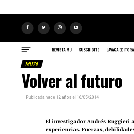
REVISTA MU
SUSCRIBITE
LAVACA EDITORA
MU76
Volver al futuro
Publicada
hace 12 años
el
16/05/2014
El investigador Andrés Ruggieri 
experiencias. Fuerzas, debilidades