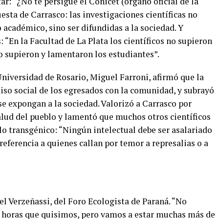
ar: “¿No te persigue el Conicet (órgano oficial de la
uesta de Carrasco: las investigaciones científicas no
académico, sino ser difundidas a la sociedad. Y
: “En la Facultad de La Plata los científicos no supieron
lo supieron y lamentaron los estudiantes”.
Universidad de Rosario, Miguel Farroni, afirmó que la
iso social de los egresados con la comunidad, y subrayó
 se expongan a la sociedad. Valorizó a Carrasco por
salud del pueblo y lamentó que muchos otros científicos
lo transgénico: “Ningún intelectual debe ser asalariado
referencia a quienes callan por temor a represalias o a
l Verzeñassi, del Foro Ecologista de Paraná. “No
s horas que quisimos, pero vamos a estar muchas más de