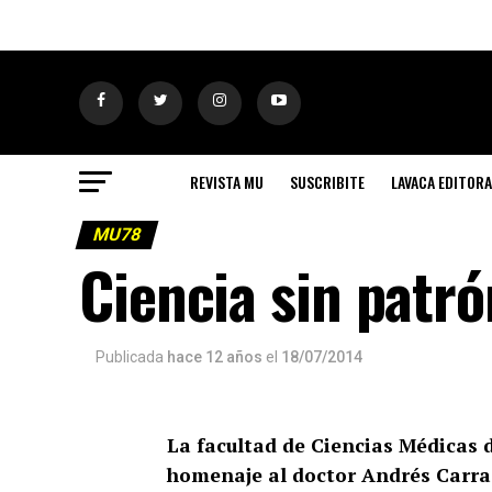
REVISTA MU
SUSCRIBITE
LAVACA EDITORA
MU78
Ciencia sin patró
Publicada
hace 12 años
el
18/07/2014
La facultad de Ciencias Médicas d
homenaje al doctor Andrés Carra