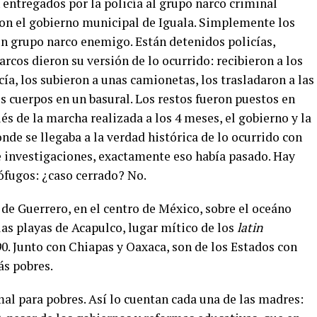
 entregados por la policía al grupo narco criminal
con el gobierno municipal de Iguala. Simplemente los
n grupo narco enemigo. Están detenidos policías,
narcos dieron su versión de lo ocurrido: recibieron a los
ía, los subieron a unas camionetas, los trasladaron a las
us cuerpos en un basural. Los restos fueron puestos en
ués de la marcha realizada a los 4 meses, el gobierno y la
de se llegaba a la verdad histórica de lo ocurrido con
 investigaciones, exactamente eso había pasado. Hay
ófugos: ¿caso cerrado? No.
de Guerrero, en el centro de México, sobre el oceáno
las playas de Acapulco, lugar mítico de los
latin
90. Junto con Chiapas y Oaxaca, son de los Estados con
ás pobres.
al para pobres. Así lo cuentan cada una de las madres: