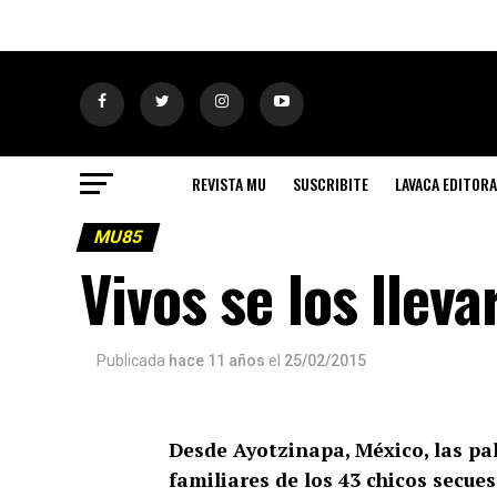
REVISTA MU
SUSCRIBITE
LAVACA EDITORA
MU85
Vivos se los lleva
Publicada
hace 11 años
el
25/02/2015
Desde Ayotzinapa, México, las pal
familiares de los 43 chicos secue