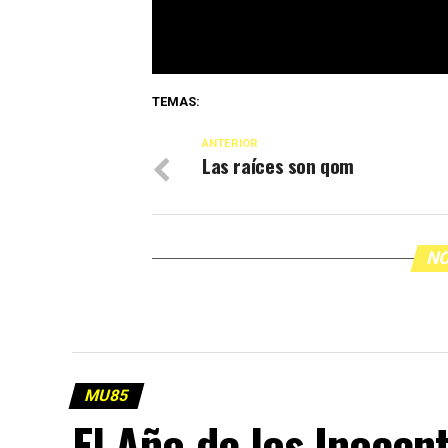
TEMAS:
ANTERIOR
Las raíces son qom
NO
MU85
El Año de los Inocen