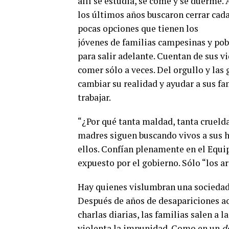
allí se estudia, se come y se duerme.
los últimos años buscaron cerrar cada
pocas opciones que tienen los
jóvenes de familias campesinas y pob
para salir adelante. Cuentan de sus vi
comer sólo a veces. Del orgullo y las 
cambiar su realidad y ayudar a sus fa
trabajar.
“¿Por qué tanta maldad, tanta crueld
madres siguen buscando vivos a sus h
ellos. Confían plenamente en el Equi
expuesto por el gobierno. Sólo “los ar
Hay quienes vislumbran una sociedad 
Después de años de desapariciones aca
charlas diarias, las familias salen a l
violenta la impunidad. Como en un
d