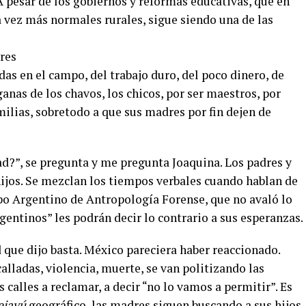
A pesar de los gobiernos y reformas educativas, que en
 vez más normales rurales, sigue siendo una de las
res
das en el campo, del trabajo duro, del poco dinero, de
ganas de los chavos, los chicos, por ser maestros, por
milias, sobretodo a que sus madres por fin dejen de
ad?”, se pregunta y me pregunta Joaquina. Los padres y
ijos. Se mezclan los tiempos verbales cuando hablan de
po Argentino de Antropología Forense, que no avaló lo
gentinos” les podrán decir lo contrario a sus esperanzas.
que dijo basta. México pareciera haber reaccionado.
lladas, violencia, muerte, se van politizando las
as calles a reclamar, a decir “no lo vamos a permitir”. Es
ejavú
geográfico, las madres siguen buscando a sus hijos.