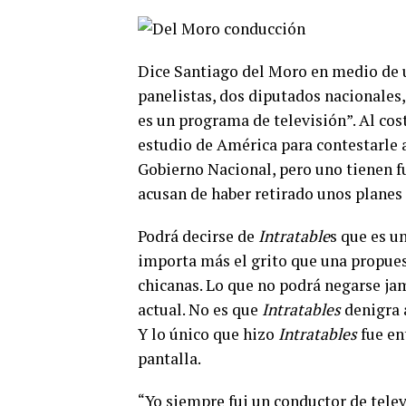
Dice Santiago del Moro en medio de u
panelistas, dos diputados nacionales,
es un programa de televisión”. Al cost
estudio de América para contestarle a
Gobierno Nacional, pero uno tienen fue
acusan de haber retirado unos planes 
Podrá decirse de
Intratable
s que es u
importa más el grito que una propues
chicanas. Lo que no podrá negarse ja
actual. No es que
Intratables
denigra a
Y lo único que hizo
Intratables
fue ent
pantalla.
“Yo siempre fui un conductor de telev