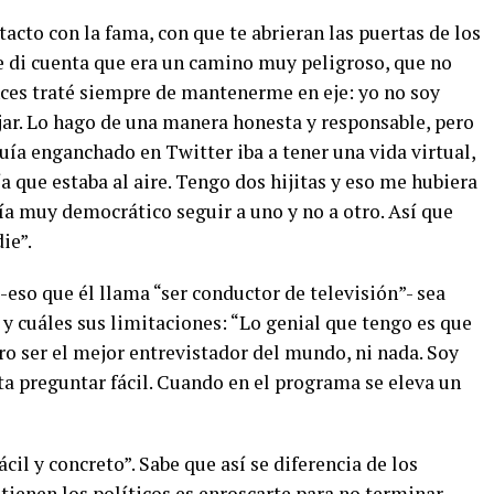
cto con la fama, con que te abrieran las puertas de los
Me di cuenta que era un camino muy peligroso, que no
nces traté siempre de mantenerme en eje: yo no soy
jar. Lo hago de una manera honesta y responsable, pero
uía enganchado en Twitter iba a tener una vida virtual,
a que estaba al aire. Tengo dos hijitas y eso me hubiera
ría muy democrático seguir a uno y no a otro. Así que
ie”.
-eso que él llama “ser conductor de televisión”- sea
 y cuáles sus limitaciones: “Lo genial que tengo es que
o ser el mejor entrevistador del mundo, ni nada. Soy
ta preguntar fácil. Cuando en el programa se eleva un
cil y concreto”. Sabe que así se diferencia de los
 tienen los políticos es enroscarte para no terminar