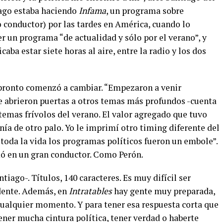
ago estaba haciendo
Infama
, un programa sobre
 conductor) por las tardes en América, cuando lo
er un programa “de actualidad y sólo por el verano”, y
icaba estar siete horas al aire, entre la radio y los dos
 pronto comenzó a cambiar. “Empezaron a venir
se abrieron puertas a otros temas más profundos -cuenta
temas frívolos del verano. El valor agregado que tuvo
nía de otro palo. Yo le imprimí otro timing diferente del
toda la vida los programas políticos fueron un embole”.
mó en un gran conductor. Como Perón.
iago-. Títulos, 140 caracteres. Es muy difícil ser
dente. Además, en
Intratables
hay gente muy preparada,
cualquier momento. Y para tener esa respuesta corta que
ener mucha cintura política, tener verdad o haberte