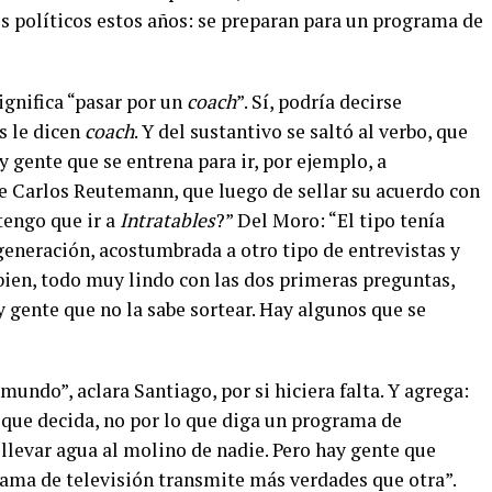
os políticos estos años: se preparan para un programa de
ignifica “pasar por un
coach
”. Sí, podría decirse
s le dicen
coach
. Y del sustantivo se saltó al verbo, que
y gente que se entrena para ir, por ejemplo, a
de Carlos Reutemann, que luego de sellar su acuerdo con
tengo que ir a
Intratables
?” Del Moro: “El tipo tenía
 generación, acostumbrada a otro tipo de entrevistas y
 bien, todo muy lindo con las dos primeras preguntas,
y gente que no la sabe sortear. Hay algunos que se
ndo”, aclara Santiago, por si hiciera falta. Y agrega:
o que decida, no por lo que diga un programa de
i llevar agua al molino de nadie. Pero hay gente que
ma de televisión transmite más verdades que otra”.