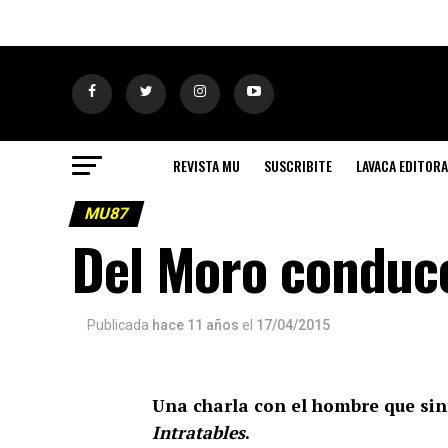
REVISTA MU
SUSCRIBITE
LAVACA EDITORA
MU87
Del Moro conduc
Publicada
hace 11 años
el
17/04/2015
Una charla con el hombre que sint
Intratables
.