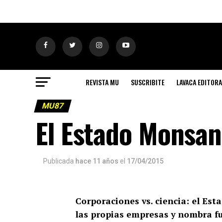
REVISTA MU
SUSCRIBITE
LAVACA EDITORA
MU87
El Estado Monsan
Publicada
hace 11 años
el
17/04/2015
Corporaciones vs. ciencia: el Est
las propias empresas y nombra fu