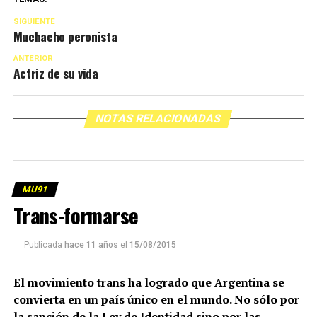
SIGUIENTE
Muchacho peronista
ANTERIOR
Actriz de su vida
NOTAS RELACIONADAS
MU91
Trans-formarse
Publicada
hace 11 años
el
15/08/2015
El movimiento trans ha logrado que Argentina se
convierta en un país único en el mundo. No sólo por
la sanción de la Ley de Identidad sino por las