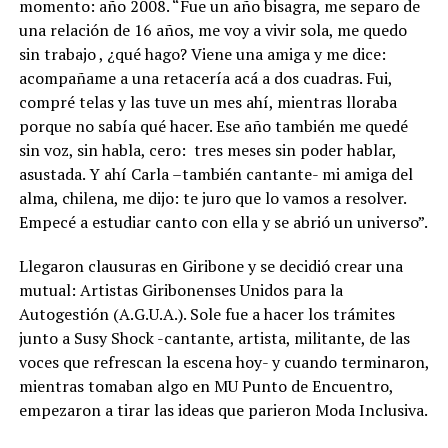
momento: año 2008. “Fue un año bisagra, me separo de
una relación de 16 años, me voy a vivir sola, me quedo
sin trabajo , ¿qué hago? Viene una amiga y me dice:
acompañame a una retacería acá a dos cuadras. Fui,
compré telas y las tuve un mes ahí, mientras lloraba
porque no sabía qué hacer. Ese año también me quedé
sin voz, sin habla, cero:
tres meses sin poder hablar,
asustada. Y ahí Carla –también cantante- mi amiga del
alma, chilena, me dijo: te juro que lo vamos a resolver.
Empecé a estudiar canto con ella y se abrió un universo”.
Llegaron clausuras en Giribone y se decidió crear una
mutual: Artistas Giribonenses Unidos para la
Autogestión (A.G.U.A.). Sole fue a hacer los trámites
junto a Susy Shock -cantante, artista, militante, de las
voces que refrescan la escena hoy- y cuando terminaron,
mientras tomaban algo en MU Punto de Encuentro,
empezaron a tirar las ideas que parieron Moda Inclusiva.