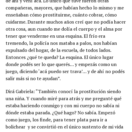
de ahí y vení acá. Lo único que tuve fueron otras
compañeras, mayores, que habían hecho lo mismo y me
enseñaban cómo prostituirme, cuánto cobrar, cómo
cuidarme. Durante muchos años creí que no podía hacer
otra cosa, aun cuando me dolía el cuerpo y el alma por
tener que venderme en una esquina. El frío era
tremendo, la policía nos mataba a palos, nos habían
expulsado del hogar, de la escuela, de todos lados.
Entonces ¿qué te queda? La esquina. El único lugar
donde podés ser lo que querés… y empezás como un
juego, diciendo ‘acá puedo ser trava’… y de ahí no podés
salir más si no te ayudan”.
Dirá Gabriela: “También conocí la prostitución siendo
una niña. Y cuando miré para atrás y me pregunté qué
estaba haciendo conmigo y con mi cuerpo no sabía ni
dónde estaba parada. ¿Qué hago? No sabía. Empezó
como juego, los finde, para tener plata para ir a
bolichear
y se convirtió en el único sustento de mi vida