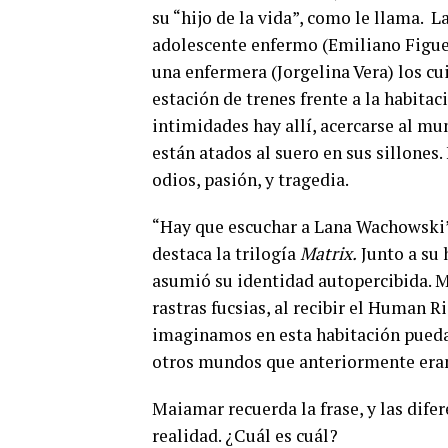
su “hijo de la vida”, como le llama.
La
adolescente enfermo (Emiliano Figue
una enfermera (Jorgelina Vera) los cu
estación de trenes frente a la habita
intimidades hay allí, acercarse al mu
están atados al suero en sus sillones
odios, pasión, y tragedia.
“Hay que escuchar a Lana Wachowski”
destaca la trilogía
Matrix.
Junto a su
asumió su identidad autopercibida. M
rastras fucsias, al recibir el Human 
imaginamos en esta habitación pueda 
otros mundos que anteriormente era
Maiamar recuerda la frase, y las difere
realidad. ¿Cuál es cuál?