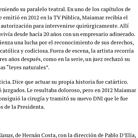
iendo su paralelo teatral. En uno de los capítulos de
se emitió en 2012 en la TV Pública, Maiamar recibía el
 autorización para intervenirse quirúrgicamente. Allí
nvivía desde hacía 20 años con un empresario adinerado.
ienza una lucha por el reconocimiento de sus derechos,
católica y codiciosa. Fuera de escena, la artista recorría
Tres años después, como en la serie, un juez rechazó su
las “leyes naturales”.
ticia.
Dice que actuar su propia historia fue catártico.
ió juzgados. Le resultaba doloroso, pero en 2012 Maiamar
 consiguió la cirugía y tramitó su nuevo DNI que le fue
 de la Presidenta.
ianas
, de Hernán Costa, con la dirección de Pablo D’Elía,