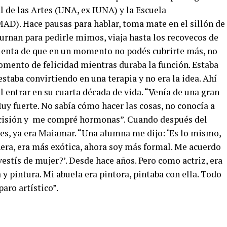
 de las Artes (UNA, ex IUNA) y la Escuela
D). Hace pausas para hablar, toma mate en el sillón de
turnan para pedirle mimos, viaja hasta los recovecos de
uenta de que en un momento no podés cubrirte más, no
omento de felicidad mientras duraba la función. Estaba
staba convirtiendo en una terapia y no era la idea. Ahí
l entrar en su cuarta década de vida.
“Venía de una gran
y fuerte. No sabía cómo hacer las cosas, no conocía a
decisión y me compré hormonas”. Cuando después del
ses, ya era Maiamar. “Una alumna me dijo: ‘Es lo mismo,
nera, era más exótica, ahora soy más formal. Me acuerdo
estís de mujer?’. Desde hace años. Pero como actriz, era
 y pintura. Mi abuela era pintora, pintaba con ella. Todo
aro artístico”.