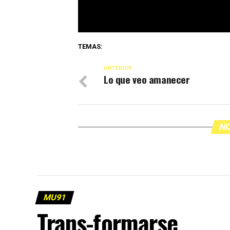
TEMAS:
ANTERIOR
Lo que veo amanecer
NO
MU91
Trans-formarse