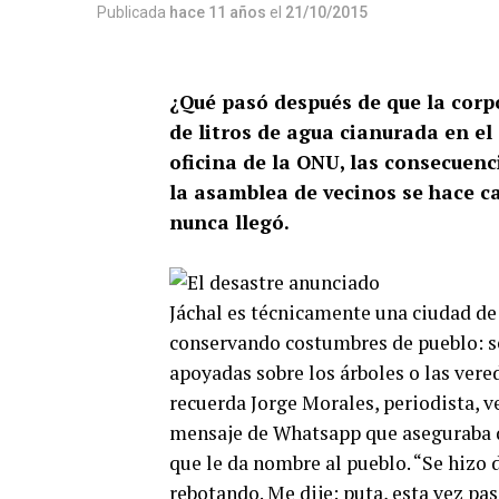
Publicada
hace 11 años
el
21/10/2015
¿Qué pasó después de que la cor
de litros de agua cianurada en el
oficina de la ONU, las consecuen
la asamblea de vecinos se hace ca
nunca llegó.
J
áchal es técnicamente una ciudad de
conservando costumbres de pueblo: se 
apoyadas sobre los árboles o las vere
recuerda Jorge Morales, periodista, v
mensaje de Whatsapp que aseguraba q
que le da nombre al pueblo. “Se hizo 
rebotando. Me dije: puta, esta vez pas