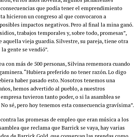
s consecuencias que podía tener el emprendimiento
ta hicieron un congreso al que convocaron a
posibles impactos negativos. Pero al final la mina ganó.
dios, trabajos temporales y, sobre todo, promesas”,
 aquella vieja guardia. Silvestre, su pareja, tiene otra
 la gente se vendió”.
ea con más de 500 personas, Silvina rememora cuando
gaminera. “Hubiera preferido no tener razón. Lo digo
ebiera haber pasado esto. Nosotros tenemos una
ños, hemos advertido al pueblo, a nuestros
a empresa tuvieron tanto poder, o si la asamblea se
 No sé, pero hoy tenemos esta consecuencia gravísima”.
r contra las promesas de empleo que eran música a los
 asamblea que reclama que Barrick se vaya, hay varias
dos de Barrick Gold, que conservan las prendas como