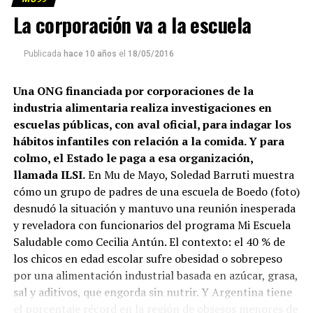
La corporación va a la escuela
Publicada
hace 10 años
el
18/05/2016
Una ONG financiada por corporaciones de la
industria alimentaria realiza investigaciones en
escuelas públicas, con aval oficial, para indagar los
hábitos infantiles con relación a la comida. Y para
colmo, el Estado le paga a esa organización,
llamada ILSI.
En Mu de Mayo, Soledad Barruti muestra
cómo un grupo de padres de una escuela de Boedo (foto)
desnudó la situación y mantuvo una reunión inesperada
y reveladora con funcionarios del programa Mi Escuela
Saludable como Cecilia Antún. El contexto: el 40 % de
los chicos en edad escolar sufre obesidad o sobrepeso
por una alimentación industrial basada en azúcar, grasa,
sal y aditivos, que engorda sin nutrir. Y Argentina tiene
el porcentaje récord en la región de obsesos menores de