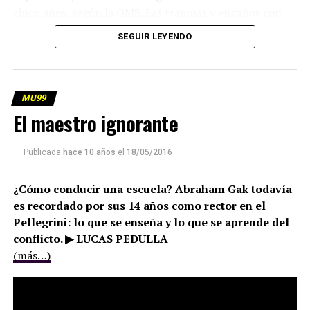
cinco años, según la OMS. Las trampas y engaños con
respecto a cómo encarar ese problema. La opinión de
SEGUIR LEYENDO
Florencia Gentile, del Consejo de Derechos de los Niños
y de María Luisa Ageitos, ex directora de la Sociedad de
Pediatría Argentina y del programa de Salud de Unicef.
(más…)
MU99
El maestro ignorante
Publicada
hace 10 años
el
18/05/2016
¿Cómo conducir una escuela? Abraham Gak todavía
es recordado por sus 14 años como rector en el
Pellegrini: lo que se enseña y lo que se aprende del
conflicto. ▶ LUCAS PEDULLA
(más…)