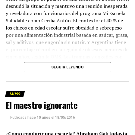
desnudó la situación y mantuvo una reunión inesperada
y reveladora con funcionarios del programa Mi Escuela
Saludable como Cecilia Antún. El contexto: el 40 % de
los chicos en edad escolar sufre obesidad o sobrepeso
por una alimentación industrial basada en azúcar, grasa,
sal y aditivos, que engorda sin nutrir. Y Argentina tiene
el porcentaje récord en la región de obsesos menores de
cinco años, según la OMS. Las trampas y engaños con
respecto a cómo encarar ese problema. La opinión de
SEGUIR LEYENDO
Florencia Gentile, del Consejo de Derechos de los Niños
y de María Luisa Ageitos, ex directora de la Sociedad de
Pediatría Argentina y del programa de Salud de Unicef.
(más…)
MU99
El maestro ignorante
Publicada
hace 10 años
el
18/05/2016
¿Cómo conducir una escuela? Abraham Gak todavía