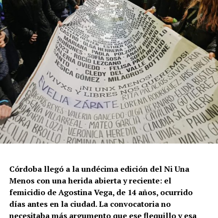
La violencia por odio hacia el colectivo LGBT+ se
intensificó en un contexto de desmantelamiento de
políticas públicas, vaciamiento de organismos de
protección, paralización de la agenda legislativa en
materia de derechos y consolidación de discursos
fascistas que estigmatizan a la diversidad.
Para María Rachid, titular del Instituto contra la
Discriminación de la Ciudad de Buenos Aires e
integrante de la Federación Argentina LGBT+
(FALGBT), el drástico aumento de estos crímenes en
Argentina no puede separarse de los discursos de odio
que provienen del gobierno nacional. “Tanto el
presidente como funcionarios y allegados se expresan
de manera violenta y discriminatoria hacia la comunidad
Córdoba llegó a la undécima edición del Ni Una
LGBT en general y, principalmente, hacia la comunidad
Menos con una herida abierta y reciente: el
trans”, describe Rachid. “Y eso –agrega– genera mayor
femicidio de Agostina Vega, de 14 años, ocurrido
violencia y discriminación en la vida cotidiana. Esos
días antes en la ciudad. La convocatoria no
discursos terminan legitimando, avalando y fomentando
necesitaba más argumento que ese flequillo y esa