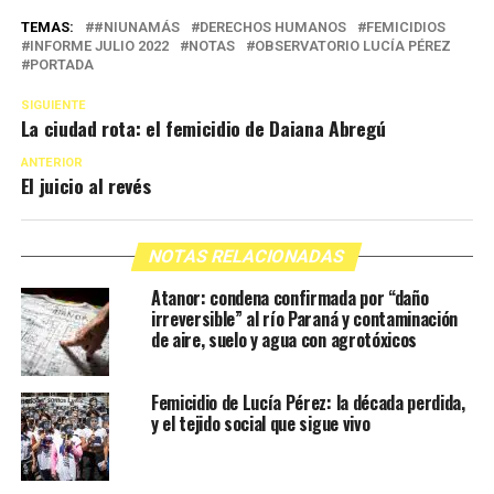
TEMAS:
#NIUNAMÁS
DERECHOS HUMANOS
FEMICIDIOS
INFORME JULIO 2022
NOTAS
OBSERVATORIO LUCÍA PÉREZ
PORTADA
SIGUIENTE
La ciudad rota: el femicidio de Daiana Abregú
ANTERIOR
El juicio al revés
NOTAS RELACIONADAS
Atanor: condena confirmada por “daño
irreversible” al río Paraná y contaminación
de aire, suelo y agua con agrotóxicos
Femicidio de Lucía Pérez: la década perdida,
y el tejido social que sigue vivo