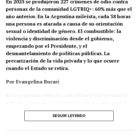
En 2025 se produjeron 227 crímenes de odio contra
personas de la comunidad LGTBIQ+: 60% más que el
año anterior. En la Argentina mileísta, cada 38 horas
una persona es atacada a causa de su orientación
sexual o identidad de género.
El combustible: la
violencia y discriminación desde el gobierno,
empezando por el Presidente, y el
desmantelamiento de políticas públicas. La
precarización de la vida privada y lo que ocurre
cuando el Estado se retira.
Por Evangelina Bucari
En la Argentina mileísta, cada 38 horas una persona es
atacada a causa de su orientación sexual o identidad de
género. En Cañuelas, un hombre le prendió fuego a la
SEGUIR LEYENDO
casa de una pareja de lesbianas. En Recoleta, dos
mujeres, de 26 y 24 años, caminaban de la mano cuando
un hombre las frenó y las increpó: una terminó con la