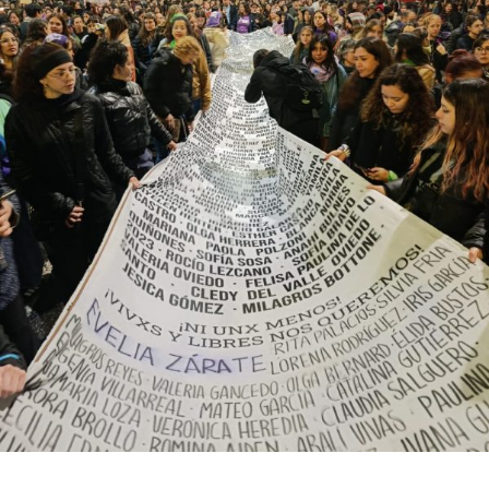
cuando se habían registrado 140 casos. Se trata, dice el
relevamiento, de un aumento “abrupto, excepcional y
cualitativamente distinto a la progresión observada en
los años anteriores”.
La violencia por odio hacia el colectivo LGBT+ se
intensificó en un contexto de desmantelamiento de
políticas públicas, vaciamiento de organismos de
protección, paralización de la agenda legislativa en
materia de derechos y consolidación de discursos
fascistas que estigmatizan a la diversidad.
Para María Rachid, titular del Instituto contra la
Discriminación de la Ciudad de Buenos Aires e
integrante de la Federación Argentina LGBT+
(FALGBT), el drástico aumento de estos crímenes en
Argentina no puede separarse de los discursos de odio
que provienen del gobierno nacional. “Tanto el
presidente como funcionarios y allegados se expresan