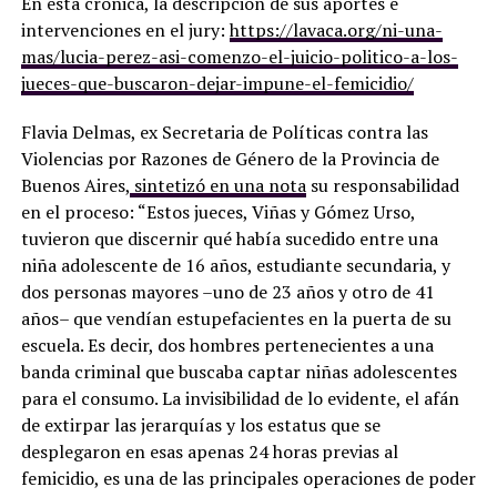
En esta crónica, la descripción de sus aportes e
intervenciones en el jury:
https://lavaca.org/ni-una-
mas/lucia-perez-asi-comenzo-el-juicio-politico-a-los-
jueces-que-buscaron-dejar-impune-el-femicidio/
Flavia Delmas, ex Secretaria de Políticas contra las
Violencias por Razones de Género de la Provincia de
Buenos Aires,
sintetizó en una nota
su responsabilidad
en el proceso: “Estos jueces, Viñas y Gómez Urso,
tuvieron que discernir qué había sucedido entre una
niña adolescente de 16 años, estudiante secundaria, y
dos personas mayores –uno de 23 años y otro de 41
años– que vendían estupefacientes en la puerta de su
escuela. Es decir, dos hombres pertenecientes a una
banda criminal que buscaba captar niñas adolescentes
para el consumo. La invisibilidad de lo evidente, el afán
de extirpar las jerarquías y los estatus que se
desplegaron en esas apenas 24 horas previas al
femicidio, es una de las principales operaciones de poder