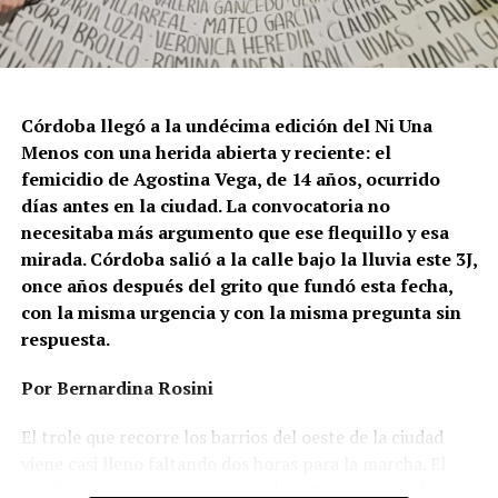
(FALGBT), el drástico aumento de estos crímenes en
Argentina no puede separarse de los discursos de odio
que provienen del gobierno nacional. “Tanto el
presidente como funcionarios y allegados se expresan
de manera violenta y discriminatoria hacia la comunidad
Córdoba llegó a la undécima edición del Ni Una
LGBT en general y, principalmente, hacia la comunidad
Menos con una herida abierta y reciente: el
trans”, describe Rachid. “Y eso –agrega– genera mayor
femicidio de Agostina Vega, de 14 años, ocurrido
violencia y discriminación en la vida cotidiana. Esos
días antes en la ciudad. La convocatoria no
discursos terminan legitimando, avalando y fomentando
necesitaba más argumento que ese flequillo y esa
la violencia hacia nuestra comunidad”.
mirada. Córdoba salió a la calle bajo la lluvia este 3J,
once años después del grito que fundó esta fecha,
Esa realidad se percibe en lo cotidiano. Ayito Cabrera,
con la misma urgencia y con la misma pregunta sin
director y fundador de la organización Espacio
respuesta.
Tolomocho –que nuclea a personas trans con
discapacidad–, advierte que el aumento no se limita a los
Por Bernardina Rosini
casos visibles, sino que se expresa en formas más
silenciosas y estructurales de violencia, atravesadas por
El trole que recorre los barrios del oeste de la ciudad
la precarización económica y el desfinanciamiento.
viene casi lleno faltando dos horas para la marcha. El
parabrisas anticipa el motivo: el rostro pequeño de