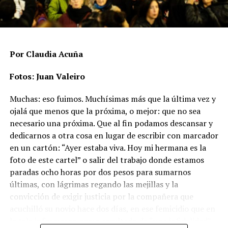
estructurales, mientras que casi dos tercios son
agresiones físicas que no terminaron en muerte. Rachid
aclara que hay un subregistro, “porque hay casos donde
no se desarrolla ninguna línea de investigación
relacionada a la posibilidad de un crimen de odio”.
Por Claudia Acuña
En ese punto aparece uno de los datos más significativos
Fotos: Juan Valeiro
del período: las agresiones físicas se duplicaron en un
Muchas: eso fuimos. Muchísimas más que la última vez y
año y pasaron de 73 a 147 casos, un incremento del
ojalá que menos que la próxima, o mejor: que no sea
101,4%.
necesario una próxima. Que al fin podamos descansar y
Las muertes vinculadas a crímenes de odio se mantienen
dedicarnos a otra cosa en lugar de escribir con marcador
altas y con un patrón sostenido. En 2024 se registraron
en un cartón: “Ayer estaba viva. Hoy mi hermana es la
67 casos (17 asesinatos, 44 muertes por violencia
foto de este cartel” o salir del trabajo donde estamos
estructural y 6 suicidios), mientras que en 2025 la cifra
paradas ocho horas por dos pesos para sumarnos
ascendió a 80 (16 asesinatos, 53 muertes por violencia
últimas, con lágrimas regando las mejillas y la
estructural y 11 suicidios), es decir, un aumento del
convicción de exigir justicia por la compañera que
El flequillo y los ojos de Agostina
. Fotos: lavaca.org.
19,4%. Ese crecimiento incluye un dato especialmente
acuchilló su novio hace dos días, en ese femicidio que en
preocupante: los suicidios casi se duplicaron en un año.
la tele informaron como resultado de “una infidelidad”.
Lo que no se puede creer