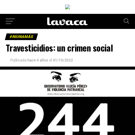
#NIUNAMÁS
Travesticidios: un crimen social
Publicada
hace 4 años
el
01/10/2022