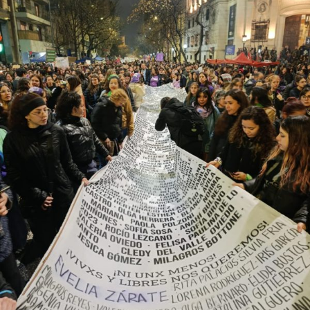
identidades disidentes. Según el informe anual del
Observatorio Nacional de Crímenes de Odio LGBT+, fue
el año más violento desde la creación de este organismo,
con un crecimiento de más del 60% respecto de 2024,
cuando se habían registrado 140 casos. Se trata, dice el
relevamiento, de un aumento “abrupto, excepcional y
cualitativamente distinto a la progresión observada en
los años anteriores”.
La violencia por odio hacia el colectivo LGBT+ se
intensificó en un contexto de desmantelamiento de
políticas públicas, vaciamiento de organismos de
protección, paralización de la agenda legislativa en
materia de derechos y consolidación de discursos
fascistas que estigmatizan a la diversidad.
Para María Rachid, titular del Instituto contra la
Discriminación de la Ciudad de Buenos Aires e
integrante de la Federación Argentina LGBT+