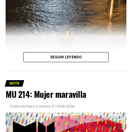
SEGUIR LEYENDO
NOTA
MU 214: Mujer maravilla
Publicada
hace 2 meses
el
19/06/2026
Este número 215 de MU ☝️viene con doble tapa, que