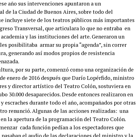
 ese año sus intervenciones apuntaron a un
al de la Ciudad de Buenos Aires, sobre todo del
e incluye siete de los teatros públicos más importantes
greso Transversal, que articulara lo que no entraba en
la academia y las instituciones del arte. Generaron un
es posibilitaba armar su propia “agenda”, sin correr
ura, generando así modos propios de resistencia
enazada.
ultura, por su parte, comenzó como una organización de
 de enero de 2016 después que Darío Lopérfido, ministro
es y director artístico del Teatro Colón, sostuviera en
ubo 30.000 desaparecidos. Desde entonces realizaron en
y escraches durante todo el año, acompañados por otras
tro renunció. Algunas de las acciones realizadas: una
 en la apertura de la programación del Teatro Colón.
comenzar cada función pedían a los espectadores que
 pasaban el audio de las declaraciones del ministro y la