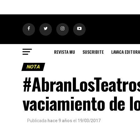
REVISTA MU
SUSCRIBITE
LAVACA EDITORA
NOTA
#AbranLosTeatros
vaciamiento de l
Publicada
hace 9 años
el
19/03/2017