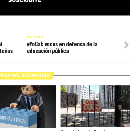
SIGUIENTE
l
#YoCaí: voces en defensa de la
rteños
educación pública
TAS RELACIONADAS