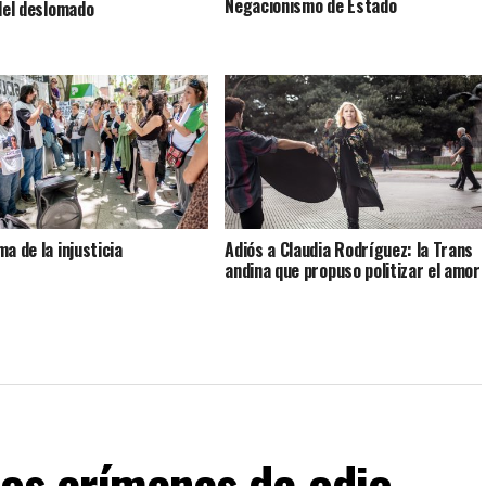
Negacionismo de Estado
 del deslomado
a de la injusticia
Adiós a Claudia Rodríguez: la Trans
andina que propuso politizar el amor
Los crímenes de odio