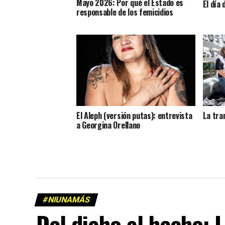
Mayo 2026: Por qué el Estado es
El día
responsable de los femicidios
El Aleph (versión putas): entrevista
La tram
a Georgina Orellano
#NIUNAMÁS
Del dicho al hecho: 