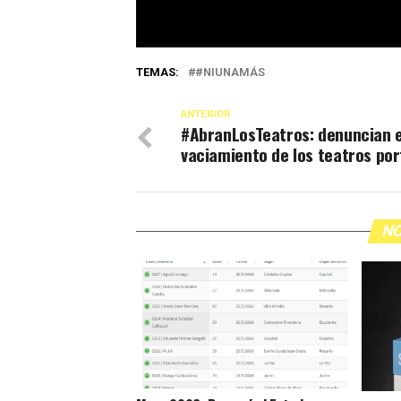
TEMAS:
#NIUNAMÁS
ANTERIOR
#AbranLosTeatros: denuncian e
vaciamiento de los teatros po
NO