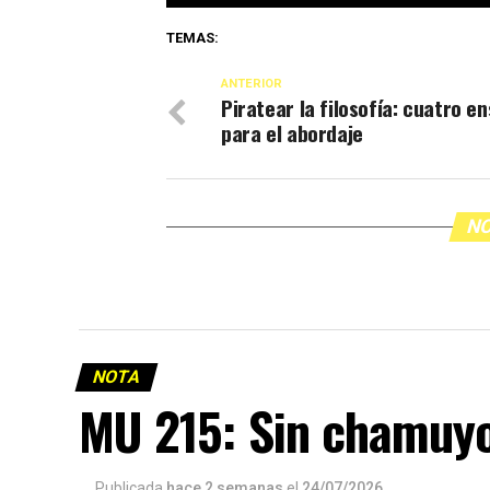
TEMAS:
ANTERIOR
Piratear la filosofía: cuatro e
para el abordaje
NO
NOTA
MU 215: Sin chamuy
Publicada
hace 2 semanas
el
24/07/2026