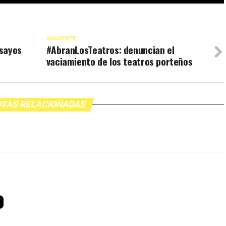
SIGUIENTE
nsayos
#AbranLosTeatros: denuncian el
vaciamiento de los teatros porteños
TAS RELACIONADAS
o