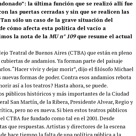
onado”: la última función que se realizó allí fue
on las puertas cerradas y sin que se realicen las
 Tan sólo un caso de la grave situación del
e cómo afecta esta política del vacío a
imos la nota de la
MU n° 109
que resume el actual
lejo Teatral de Buenos Aires (CTBA) que están en pleno
 cubiertas de andamios. Ya forman parte del paisaje
los. “Hacer vivir y dejar morir”, dijo el filósofo Michael
as nuevas formas de poder. Contra esos andamios rebota
rir así a los teatros? Hasta ahora, se puede.
ros públicos históricos y más importantes de la Ciudad
al San Martín, de la Ribera, Presidente Alvear, Regio y
ítica, pero no es nueva. Si bien estos teatros públicos
, el CTBA fue fundado como tal en el 2001. Desde
as que respuestas. Artistas y directores de la escena
 hace tiempo la falta de una política pública a la