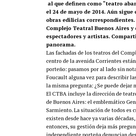
al que definen como “teatro aband
el 24 de mayo de 2014. Aún sigue c
obras edilicias correspondientes.
Complejo Teatral Buenos Aires y d
espectadores y artistas. Compart
panorama.
Las fachadas de los teatros del Comp
centro de la avenida Corrientes están
porteño: pasamos por al lado sin notar
Foucault alguna vez para describir l
la misma pregunta: ¿Se puede dejar mo
El CTBA incluye la dirección de teat
de Buenos Aires: el emblemático Gener
Sarmiento. La situación de todos es cr
existen desde hace ya varias décadas
entonces, su gestión deja más pregunt
independiente porteña denuncian desde