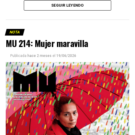
SEGUIR LEYENDO
NOTA
MU 214: Mujer maravilla
Publicada
hace 2 meses
el
19/06/2026
Este número 215 de MU ☝️viene con doble tapa, que
podría ser una frase:
Sin chamuyo, a remarla.
Descargar la Mu en PDF