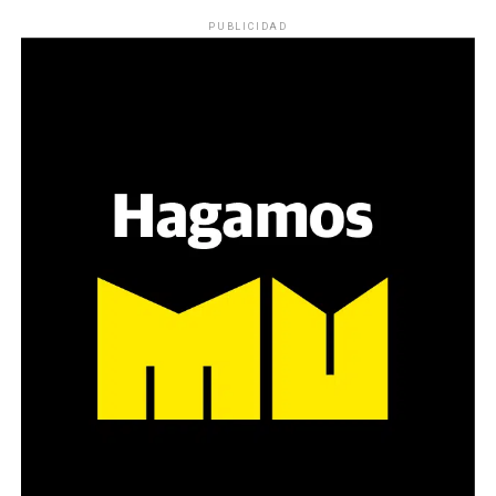
Los ojos y su flequillo de nena.
PUBLICIDAD
Varones
Hay varios hombres presentes: padres con sus hijas,
grupos de amigos, novios. «Con los pares que no tienen
sensibilidad al tema, la conversación se vuelve muy
estratégica, hay que evitar el choque frontal. Mi método
es a través del interrogante, que puedan encarnar la
pregunta», comparte Gonzalo, de 41 años.