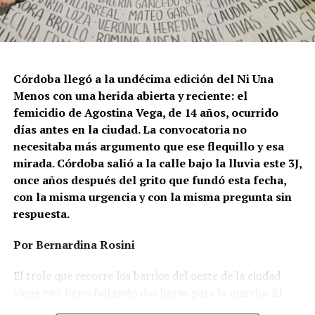
Córdoba llegó a la undécima edición del Ni Una
Menos con una herida abierta y reciente: el
femicidio de Agostina Vega, de 14 años, ocurrido
días antes en la ciudad. La convocatoria no
necesitaba más argumento que ese flequillo y esa
mirada. Córdoba salió a la calle bajo la lluvia este 3J,
once años después del grito que fundó esta fecha,
con la misma urgencia y con la misma pregunta sin
respuesta.
Por Bernardina Rosini
Ganar la vida
: La historia de (no)
El trole que recorre los barrios del oeste de la ciudad
ficción de Sabrina Ortiz
viene casi lleno faltando dos horas para la marcha. El
parabrisas anticipa el motivo: el rostro pequeño de