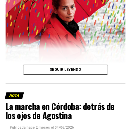
Descargar la Mu en PDF
SEGUIR LEYENDO
NOTA
La marcha en Córdoba: detrás de
los ojos de Agostina
Viaje a la vida en el Delta: Y la nave
Publicada
hace 2 meses
el
04/06/2026