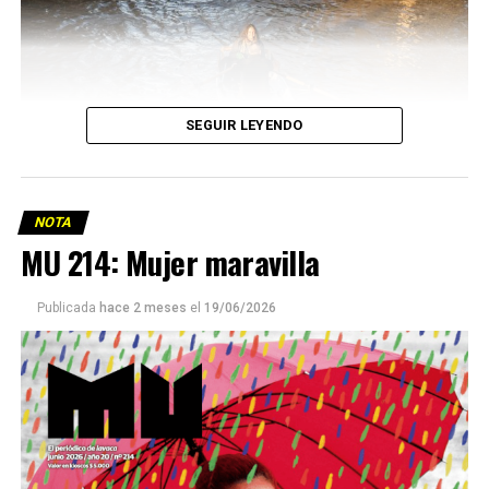
SEGUIR LEYENDO
NOTA
MU 214: Mujer maravilla
Publicada
hace 2 meses
el
19/06/2026
Este número 215 de MU ☝️viene con doble tapa, que
podría ser una frase:
Sin chamuyo, a remarla.