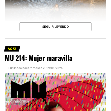
SEGUIR LEYENDO
NOTA
MU 214: Mujer maravilla
Publicada
hace 2 meses
el
19/06/2026
Este número 215 de MU ☝️viene con doble tapa, que
podría ser una frase:
Sin chamuyo, a remarla.