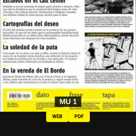
todo.
Fotos: Nany Palazzini /lavaca.org
MU 1
WEB
PDF