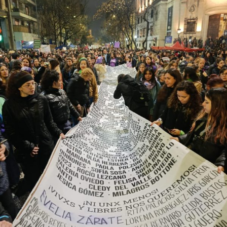
identidades disidentes. Según el informe anual del
Observatorio Nacional de Crímenes de Odio LGBT+, fue
el año más violento desde la creación de este organismo,
con un crecimiento de más del 60% respecto de 2024,
cuando se habían registrado 140 casos. Se trata, dice el
relevamiento, de un aumento “abrupto, excepcional y
cualitativamente distinto a la progresión observada en
los años anteriores”.
La violencia por odio hacia el colectivo LGBT+ se
intensificó en un contexto de desmantelamiento de
políticas públicas, vaciamiento de organismos de
protección, paralización de la agenda legislativa en
materia de derechos y consolidación de discursos
fascistas que estigmatizan a la diversidad.
Para María Rachid, titular del Instituto contra la
Discriminación de la Ciudad de Buenos Aires e
integrante de la Federación Argentina LGBT+