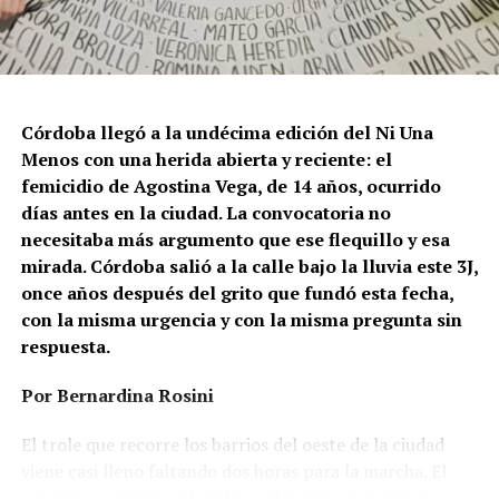
(FALGBT), el drástico aumento de estos crímenes en
Argentina no puede separarse de los discursos de odio
que provienen del gobierno nacional. “Tanto el
presidente como funcionarios y allegados se expresan
de manera violenta y discriminatoria hacia la comunidad
Córdoba llegó a la undécima edición del Ni Una
LGBT en general y, principalmente, hacia la comunidad
Menos con una herida abierta y reciente: el
trans”, describe Rachid. “Y eso –agrega– genera mayor
femicidio de Agostina Vega, de 14 años, ocurrido
violencia y discriminación en la vida cotidiana. Esos
días antes en la ciudad. La convocatoria no
discursos terminan legitimando, avalando y fomentando
necesitaba más argumento que ese flequillo y esa
la violencia hacia nuestra comunidad”.
mirada. Córdoba salió a la calle bajo la lluvia este 3J,
once años después del grito que fundó esta fecha,
Esa realidad se percibe en lo cotidiano. Ayito Cabrera,
con la misma urgencia y con la misma pregunta sin
director y fundador de la organización Espacio
respuesta.
Tolomocho –que nuclea a personas trans con
discapacidad–, advierte que el aumento no se limita a los
Por Bernardina Rosini
casos visibles, sino que se expresa en formas más
silenciosas y estructurales de violencia, atravesadas por
El trole que recorre los barrios del oeste de la ciudad
la precarización económica y el desfinanciamiento.
viene casi lleno faltando dos horas para la marcha. El
parabrisas anticipa el motivo: el rostro pequeño de