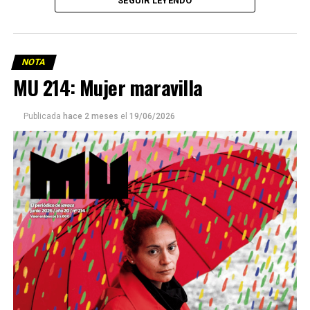
SEGUIR LEYENDO
NOTA
MU 214: Mujer maravilla
Publicada
hace 2 meses
el
19/06/2026
Este número 215 de MU ☝️viene con doble tapa, que
podría ser una frase:
Sin chamuyo, a remarla.
Descargar la Mu en PDF