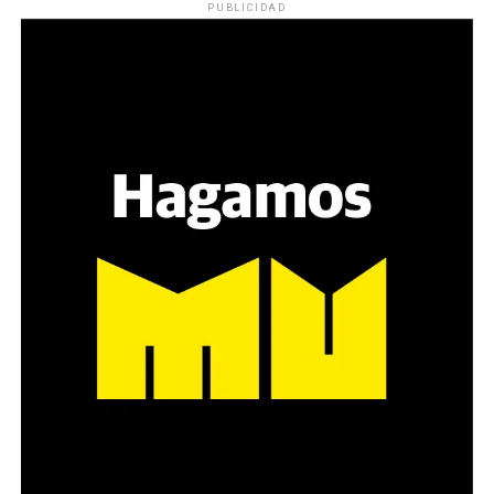
PUBLICIDAD
Varones
Hay varios hombres presentes: padres con sus hijas,
grupos de amigos, novios. «Con los pares que no tienen
sensibilidad al tema, la conversación se vuelve muy
estratégica, hay que evitar el choque frontal. Mi método
es a través del interrogante, que puedan encarnar la
pregunta», comparte Gonzalo, de 41 años.