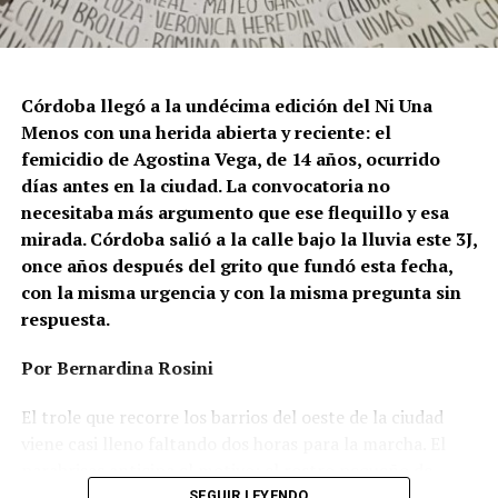
Córdoba llegó a la undécima edición del Ni Una
Menos con una herida abierta y reciente: el
femicidio de Agostina Vega, de 14 años, ocurrido
días antes en la ciudad. La convocatoria no
necesitaba más argumento que ese flequillo y esa
mirada. Córdoba salió a la calle bajo la lluvia este 3J,
once años después del grito que fundó esta fecha,
con la misma urgencia y con la misma pregunta sin
respuesta.
Por Bernardina Rosini
Ganar la vida
: La historia de (no)
El trole que recorre los barrios del oeste de la ciudad
ficción de Sabrina Ortiz
viene casi lleno faltando dos horas para la marcha. El
parabrisas anticipa el motivo: el rostro pequeño de
Agostina Vega, 14 años. Era fácil intuir que será una
SEGUIR LEYENDO