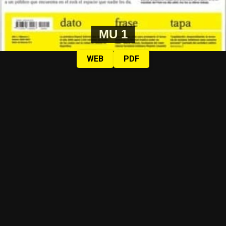
MU 1
WEB
PDF