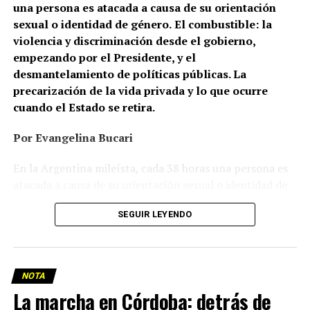
una persona es atacada a causa de su orientación
sexual o identidad de género.
El combustible: la
violencia y discriminación desde el gobierno,
empezando por el Presidente, y el
desmantelamiento de políticas públicas. La
precarización de la vida privada y lo que ocurre
cuando el Estado se retira.
Por Evangelina Bucari
En la Argentina mileísta, cada 38 horas una persona es
atacada a causa de su orientación sexual o identidad de
género. En Cañuelas, un hombre le prendió fuego a la
SEGUIR LEYENDO
casa de una pareja de lesbianas. En Recoleta, dos
mujeres, de 26 y 24 años, caminaban de la mano cuando
un hombre las frenó y las increpó: una terminó con la
nariz fracturada; la otra, con lesiones en la mano. En
NOTA
Palermo, un joven gay fue brutalmente golpeado y le
La marcha en Córdoba: detrás de
rompieron la mandíbula. En Neuquén, Azul Mía Natasha