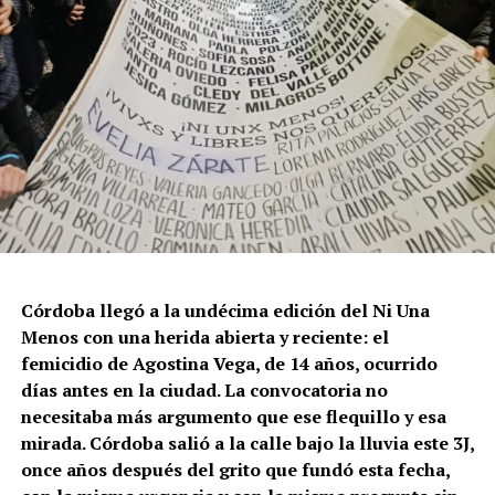
protección, paralización de la agenda legislativa en
materia de derechos y consolidación de discursos
fascistas que estigmatizan a la diversidad.
Para María Rachid, titular del Instituto contra la
Discriminación de la Ciudad de Buenos Aires e
integrante de la Federación Argentina LGBT+
(FALGBT), el drástico aumento de estos crímenes en
Argentina no puede separarse de los discursos de odio
que provienen del gobierno nacional. “Tanto el
presidente como funcionarios y allegados se expresan
de manera violenta y discriminatoria hacia la comunidad
Córdoba llegó a la undécima edición del Ni Una
LGBT en general y, principalmente, hacia la comunidad
Menos con una herida abierta y reciente: el
trans”, describe Rachid. “Y eso –agrega– genera mayor
femicidio de Agostina Vega, de 14 años, ocurrido
violencia y discriminación en la vida cotidiana. Esos
días antes en la ciudad. La convocatoria no
discursos terminan legitimando, avalando y fomentando
necesitaba más argumento que ese flequillo y esa
la violencia hacia nuestra comunidad”.
mirada. Córdoba salió a la calle bajo la lluvia este 3J,
once años después del grito que fundó esta fecha,
Esa realidad se percibe en lo cotidiano. Ayito Cabrera,