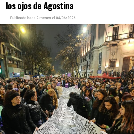
los ojos de Agostina
Semeñenko fue asesinada, sin haber podido “ser Azul del
todo” porque no recibió su hormonización.
Publicada
hace 2 meses
el
04/06/2026
Ninguno de estos hechos violentos de 2025 fue
excepcional. El año pasado se registraron 227 crímenes
de odio contra personas lesbianas, gays, bisexuales,
trans (travestis, transexuales y transgéneros) y otras
identidades disidentes. Según el informe anual del
Observatorio Nacional de Crímenes de Odio LGBT+, fue
el año más violento desde la creación de este organismo,
con un crecimiento de más del 60% respecto de 2024,
cuando se habían registrado 140 casos. Se trata, dice el
relevamiento, de un aumento “abrupto, excepcional y
cualitativamente distinto a la progresión observada en
los años anteriores”.
La violencia por odio hacia el colectivo LGBT+ se
intensificó en un contexto de desmantelamiento de
políticas públicas, vaciamiento de organismos de