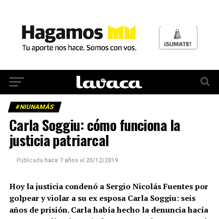
#NIUNAMÁS
Carla Soggiu: cómo funciona la
justicia patriarcal
Publicada
hace 7 años
el
20/12/2019
Hoy la justicia condenó a Sergio Nicolás Fuentes por
golpear y violar a su ex esposa Carla Soggiu: seis
años de prisión. Carla había hecho la denuncia hacía