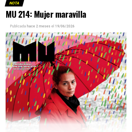
NOTA
MU 214: Mujer maravilla
Publicada
hace 2 meses
el
19/06/2026
Este número 215 de MU ☝️viene con doble tapa, que
podría ser una frase:
Sin chamuyo, a remarla.
Descargar la Mu en PDF