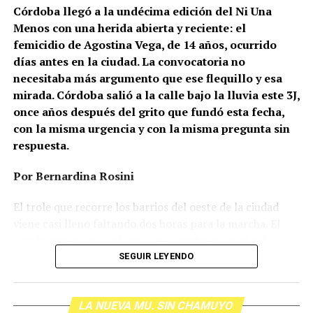
Córdoba llegó a la undécima edición del Ni Una
Menos con una herida abierta y reciente: el
femicidio de Agostina Vega, de 14 años, ocurrido
días antes en la ciudad. La convocatoria no
necesitaba más argumento que ese flequillo y esa
mirada. Córdoba salió a la calle bajo la lluvia este 3J,
once años después del grito que fundó esta fecha,
con la misma urgencia y con la misma pregunta sin
respuesta.
Por Bernardina Rosini
Ganar la vida
: La historia de (no)
El trole que recorre los barrios del oeste de la ciudad
ficción de Sabrina Ortiz
viene casi lleno faltando dos horas para la marcha. El
parabrisas anticipa el motivo: el rostro pequeño de
Agostina Vega, 14 años. Era fácil intuir que será una
SEGUIR LEYENDO
Su hijo Ciro tenía 120 veces más agrotóxicos que lo
marcha que desbordará una ciudad que expresa
“admisible”. Su hija Fiamma, 100 veces más; ella, 58.
Gonzalo Giles, pensador y
hartazgo. Nadie mira los barrios de Córdoba, nadie
Viven en Pergamino, llamada “la capital del veneno”,
LA NUEVA MU. SIN CHAMUYO
atiende a su gente. Los que ocupan los sillones más
donde se encontraron pesticidas hasta en el agua de red.