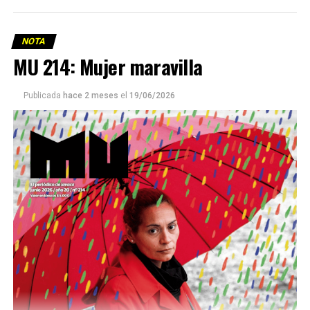
NOTA
MU 214: Mujer maravilla
Publicada
hace 2 meses
el
19/06/2026
Este número 215 de MU ☝️viene con doble tapa, que
podría ser una frase:
Sin chamuyo, a remarla.
Descargar la Mu en PDF