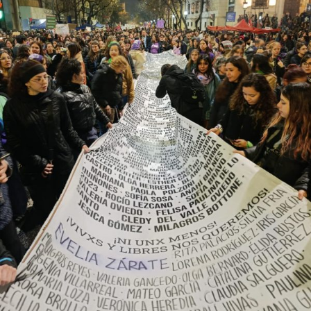
provee biodiversidad, y a una soberanía que se pierde río
abajo. Viaje en barco de MU desde el bajo delta
Descargar la Mu en PDF
bonaerense, para conocer y escuchar a isleños,
productores, docentes, ambientalistas y vecinos que
resisten otra avanzada sobre un territorio en disputa.
Por Francisco Pandolfi