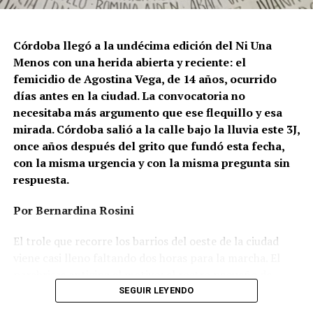
Córdoba llegó a la undécima edición del Ni Una
Menos con una herida abierta y reciente: el
femicidio de Agostina Vega, de 14 años, ocurrido
días antes en la ciudad. La convocatoria no
necesitaba más argumento que ese flequillo y esa
mirada. Córdoba salió a la calle bajo la lluvia este 3J,
once años después del grito que fundó esta fecha,
con la misma urgencia y con la misma pregunta sin
respuesta.
Por Bernardina Rosini
Ganar la vida
: La historia de (no)
El trole que recorre los barrios del oeste de la ciudad
ficción de Sabrina Ortiz
viene casi lleno faltando dos horas para la marcha. El
parabrisas anticipa el motivo: el rostro pequeño de
Agostina Vega, 14 años. Era fácil intuir que será una
SEGUIR LEYENDO
Su hijo Ciro tenía 120 veces más agrotóxicos que lo
marcha que desbordará una ciudad que expresa
“admisible”. Su hija Fiamma, 100 veces más; ella, 58.