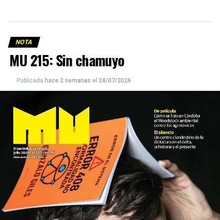
NOTA
MU 215: Sin chamuyo
Publicada
hace 2 semanas
el
24/07/2026