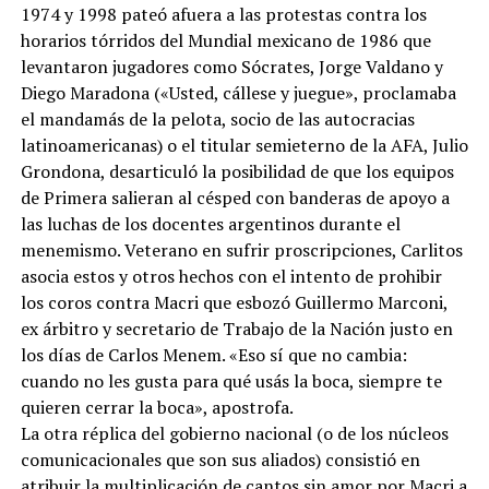
1974 y 1998 pateó afuera a las protestas contra los
horarios tórridos del Mundial mexicano de 1986 que
levantaron jugadores como Sócrates, Jorge Valdano y
Diego Maradona («Usted, cállese y juegue», proclamaba
el mandamás de la pelota, socio de las autocracias
latinoamericanas) o el titular semieterno de la AFA, Julio
Grondona, desarticuló la posibilidad de que los equipos
de Primera salieran al césped con banderas de apoyo a
las luchas de los docentes argentinos durante el
menemismo. Veterano en sufrir proscripciones, Carlitos
asocia estos y otros hechos con el intento de prohibir
los coros contra Macri que esbozó Guillermo Marconi,
ex árbitro y secretario de Trabajo de la Nación justo en
los días de Carlos Menem. «Eso sí que no cambia:
cuando no les gusta para qué usás la boca, siempre te
quieren cerrar la boca», apostrofa.
La otra réplica del gobierno nacional (o de los núcleos
comunicacionales que son sus aliados) consistió en
atribuir la multiplicación de cantos sin amor por Macri a