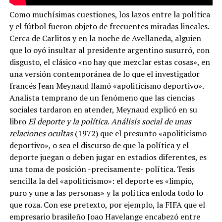
Como muchísimas cuestiones, los lazos entre la política
y el fútbol fueron objeto de frecuentes miradas lineales.
Cerca de Carlitos y en la noche de Avellaneda, alguien
que lo oyó insultar al presidente argentino susurró, con
disgusto, el clásico «no hay que mezclar estas cosas», en
una versión contemporánea de lo que el investigador
francés Jean Meynaud llamó «apoliticismo deportivo».
Analista temprano de un fenómeno que las ciencias
sociales tardaron en atender, Meynaud explicó en su
libro
El deporte y la política
.
Análisis social de unas
relaciones ocultas
(1972) que el presunto «apoliticismo
deportivo», o sea el discurso de que la política y el
deporte juegan o deben jugar en estadios diferentes, es
una toma de posición -precisamente- política. Tesis
sencilla la del «apoliticismo»: el deporte es «limpio,
puro y une a las personas» y la política enloda todo lo
que roza. Con ese pretexto, por ejemplo, la FIFA que el
empresario brasileño Joao Havelange encabezó entre