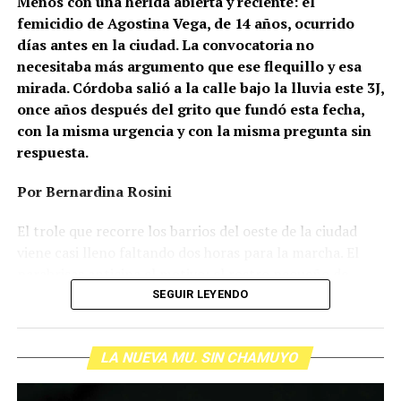
Menos con una herida abierta y reciente: el
femicidio de Agostina Vega, de 14 años, ocurrido
días antes en la ciudad. La convocatoria no
necesitaba más argumento que ese flequillo y esa
mirada. Córdoba salió a la calle bajo la lluvia este 3J,
once años después del grito que fundó esta fecha,
con la misma urgencia y con la misma pregunta sin
respuesta.
Por Bernardina Rosini
Ganar la vida
: La historia de (no)
El trole que recorre los barrios del oeste de la ciudad
ficción de Sabrina Ortiz
viene casi lleno faltando dos horas para la marcha. El
parabrisas anticipa el motivo: el rostro pequeño de
Agostina Vega, 14 años. Era fácil intuir que será una
SEGUIR LEYENDO
Su hijo Ciro tenía 120 veces más agrotóxicos que lo
marcha que desbordará una ciudad que expresa
“admisible”. Su hija Fiamma, 100 veces más; ella, 58.
Gonzalo Giles, pensador y
hartazgo. Nadie mira los barrios de Córdoba, nadie
Viven en Pergamino, llamada “la capital del veneno”,
comunicador «disca»: Error en el
LA NUEVA MU. SIN CHAMUYO
atiende a su gente. Los que ocupan los sillones más
donde se encontraron pesticidas hasta en el agua de red.
mullidos de las oficinas del poder local sobrevuelan las
Bajo amenazas de muerte Sabrina inició una denuncia