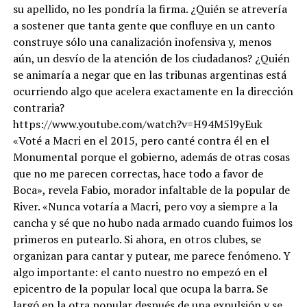
su apellido, no les pondría la firma. ¿Quién se atrevería
a sostener que tanta gente que confluye en un canto
construye sólo una canalización inofensiva y, menos
aún, un desvío de la atención de los ciudadanos? ¿Quién
se animaría a negar que en las tribunas argentinas está
ocurriendo algo que acelera exactamente en la dirección
contraria?
https://www.youtube.com/watch?v=H94M5l9yEuk
«Voté a Macri en el 2015, pero canté contra él en el
Monumental porque el gobierno, además de otras cosas
que no me parecen correctas, hace todo a favor de
Boca», revela Fabio, morador infaltable de la popular de
River. «Nunca votaría a Macri, pero voy a siempre a la
cancha y sé que no hubo nada armado cuando fuimos los
primeros en putearlo. Si ahora, en otros clubes, se
organizan para cantar y putear, me parece fenómeno. Y
algo importante: el canto nuestro no empezó en el
epicentro de la popular local que ocupa la barra. Se
largó en la otra popular después de una expulsión y se