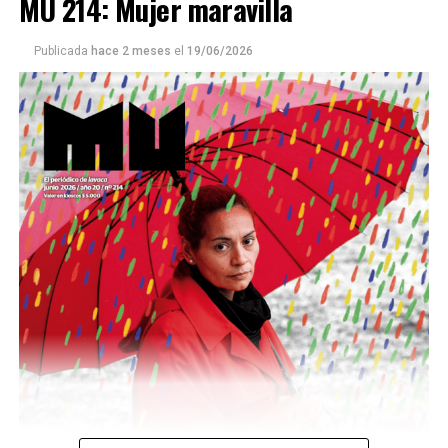
MU 214: Mujer maravilla
Publicada
hace 2 meses
el
19/06/2026
Este número 215 de MU ☝️viene con doble tapa, que
podría ser una frase:
Sin chamuyo, a remarla.
Descargar la Mu en PDF