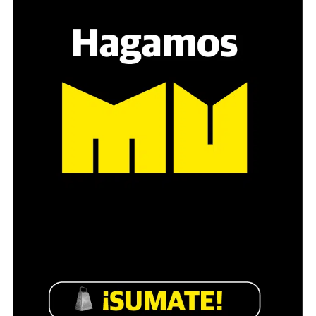
sensibilidad al tema, la conversación se vuelve muy
estratégica, hay que evitar el choque frontal. Mi método
es a través del interrogante, que puedan encarnar la
pregunta», comparte Gonzalo, de 41 años.
Década perdida: Marta Montero,
mamá de Lucía Pérez
“Estamos como el día 1”. La frase de la madre de la joven