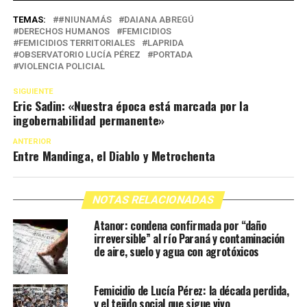
TEMAS:
#NIUNAMÁS
DAIANA ABREGÚ
DERECHOS HUMANOS
FEMICIDIOS
FEMICIDIOS TERRITORIALES
LAPRIDA
OBSERVATORIO LUCÍA PÉREZ
PORTADA
VIOLENCIA POLICIAL
SIGUIENTE
Eric Sadin: «Nuestra época está marcada por la
ingobernabilidad permanente»
ANTERIOR
Entre Mandinga, el Diablo y Metrochenta
NOTAS RELACIONADAS
Atanor: condena confirmada por “daño
irreversible” al río Paraná y contaminación
de aire, suelo y agua con agrotóxicos
Femicidio de Lucía Pérez: la década perdida,
y el tejido social que sigue vivo