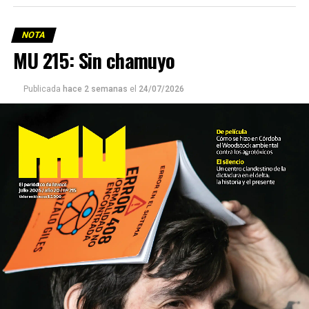
NOTA
MU 215: Sin chamuyo
Publicada
hace 2 semanas
el
24/07/2026