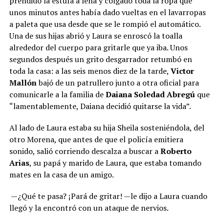
prendido la estufa a leña y colgado toda la ropa que
unos minutos antes había dado vueltas en el lavarropas
a paleta que usa desde que se le rompió el automático.
Una de sus hijas abrió y Laura se enroscó la toalla
alrededor del cuerpo para gritarle que ya iba. Unos
segundos después un grito desgarrador retumbó en
toda la casa: a las seis menos diez de la tarde,
Victor
Mallón
bajó de un patrullero junto a otra oficial para
comunicarle a la familia de
Daiana Soledad Abregú
que
“lamentablemente, Daiana decidió quitarse la vida”.
Al lado de Laura estaba su hija Sheila sosteniéndola, del
otro Morena, que antes de que el policía emitiera
sonido, salió corriendo descalza a buscar a
Roberto
Arias
, su papá y marido de Laura, que estaba tomando
mates en la casa de un amigo.
—¿Qué te pasa? ¡Pará de gritar! —le dijo a Laura cuando
llegó y la encontró con un ataque de nervios.