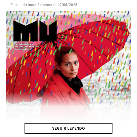
Publicada
hace 2 meses
el
19/06/2026
Este número 215 de MU ☝️viene con doble tapa, que
podría ser una frase:
Sin chamuyo, a remarla.
Descargar la Mu en PDF
SEGUIR LEYENDO