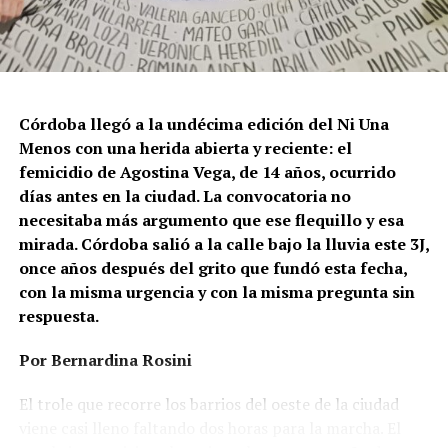
Córdoba llegó a la undécima edición del Ni Una
Menos con una herida abierta y reciente: el
femicidio de Agostina Vega, de 14 años, ocurrido
días antes en la ciudad. La convocatoria no
necesitaba más argumento que ese flequillo y esa
mirada. Córdoba salió a la calle bajo la lluvia este 3J,
once años después del grito que fundó esta fecha,
con la misma urgencia y con la misma pregunta sin
respuesta.
Por Bernardina Rosini
Ganar la vida
: La historia de (no)
El trole que recorre los barrios del oeste de la ciudad
ficción de Sabrina Ortiz
viene casi lleno faltando dos horas para la marcha. El