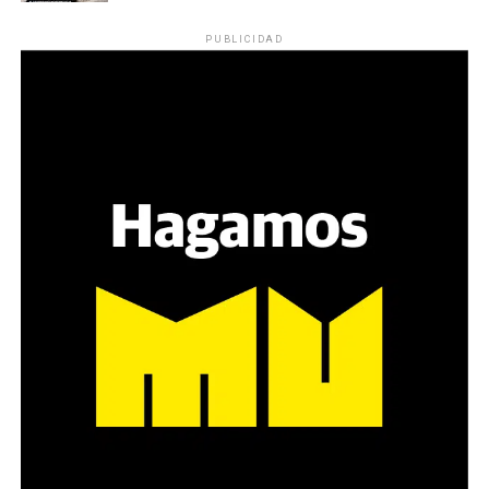
Los ojos y su flequillo de nena.
PUBLICIDAD
Varones
Hay varios hombres presentes: padres con sus hijas,
grupos de amigos, novios. «Con los pares que no tienen
sensibilidad al tema, la conversación se vuelve muy
estratégica, hay que evitar el choque frontal. Mi método
es a través del interrogante, que puedan encarnar la
pregunta», comparte Gonzalo, de 41 años.