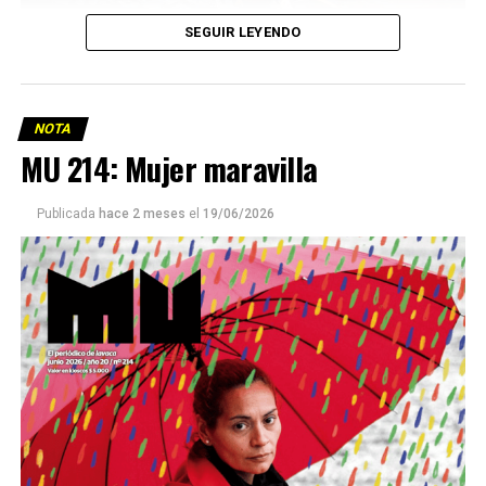
SEGUIR LEYENDO
NOTA
MU 214: Mujer maravilla
Publicada
hace 2 meses
el
19/06/2026
Este número 215 de MU ☝️viene con doble tapa, que
podría ser una frase:
Sin chamuyo, a remarla.
Descargar la Mu en PDF