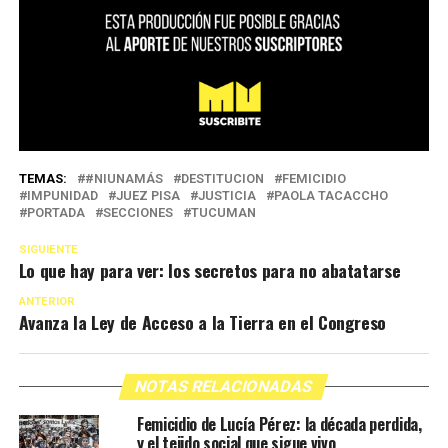
TEMAS:
#NIUNAMÁS
DESTITUCION
FEMICIDIO
IMPUNIDAD
JUEZ PISA
JUSTICIA
PAOLA TACACCHO
PORTADA
SECCIONES
TUCUMAN
SIGUIENTE
Lo que hay para ver: los secretos para no abatatarse
ANTERIOR
Avanza la Ley de Acceso a la Tierra en el Congreso
NOTAS RELACIONADAS
Femicidio de Lucía Pérez: la década perdida,
y el tejido social que sigue vivo