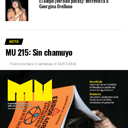
El Aleph (versión putas): entrevista a
Georgina Orellano
NOTA
MU 215: Sin chamuyo
Publicada
hace 2 semanas
el
24/07/2026