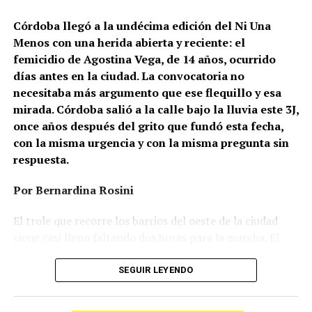
Córdoba llegó a la undécima edición del Ni Una
Menos con una herida abierta y reciente: el
femicidio de Agostina Vega, de 14 años, ocurrido
días antes en la ciudad. La convocatoria no
necesitaba más argumento que ese flequillo y esa
mirada. Córdoba salió a la calle bajo la lluvia este 3J,
once años después del grito que fundó esta fecha,
con la misma urgencia y con la misma pregunta sin
respuesta.
Por Bernardina Rosini
Ganar la vida
: La historia de (no)
El trole que recorre los barrios del oeste de la ciudad
ficción de Sabrina Ortiz
viene casi lleno faltando dos horas para la marcha. El
parabrisas anticipa el motivo: el rostro pequeño de
Agostina Vega, 14 años. Era fácil intuir que será una
SEGUIR LEYENDO
Su hijo Ciro tenía 120 veces más agrotóxicos que lo
marcha que desbordará una ciudad que expresa
“admisible”. Su hija Fiamma, 100 veces más; ella, 58.
Gonzalo Giles, pensador y
hartazgo. Nadie mira los barrios de Córdoba, nadie
Viven en Pergamino, llamada “la capital del veneno”,