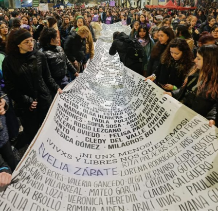
abajo. Viaje en barco de MU desde el bajo delta
Descargar la Mu en PDF
bonaerense, para conocer y escuchar a isleños,
productores, docentes, ambientalistas y vecinos que
resisten otra avanzada sobre un territorio en disputa.
Por Francisco Pandolfi