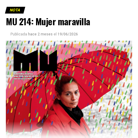
NOTA
MU 214: Mujer maravilla
Publicada
hace 2 meses
el
19/06/2026
Este número 215 de MU ☝️viene con doble tapa, que
podría ser una frase:
Sin chamuyo, a remarla.
Descargar la Mu en PDF