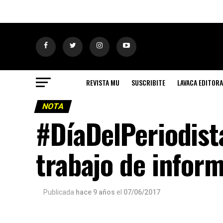
REVISTA MU
SUSCRIBITE
LAVACA EDITORA
NOTA
#DíaDelPeriodista
trabajo de infor
Publicada
hace 9 años
el
07/06/2017