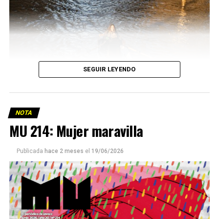
SEGUIR LEYENDO
NOTA
MU 214: Mujer maravilla
Publicada
hace 2 meses
el
19/06/2026
Este número 215 de MU ☝️viene con doble tapa, que
podría ser una frase:
Sin chamuyo, a remarla.