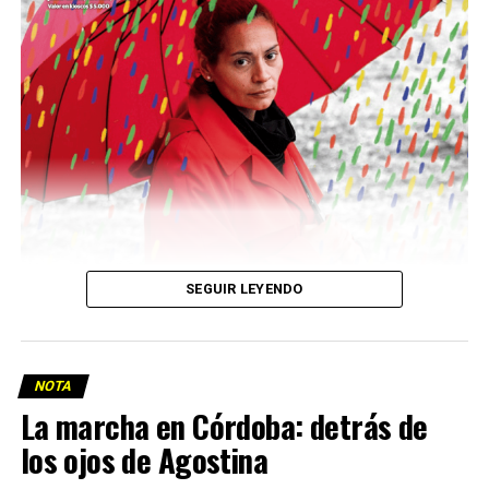
Descargar la Mu en PDF
SEGUIR LEYENDO
NOTA
La marcha en Córdoba: detrás de
los ojos de Agostina
Viaje a la vida en el Delta: Y la nave