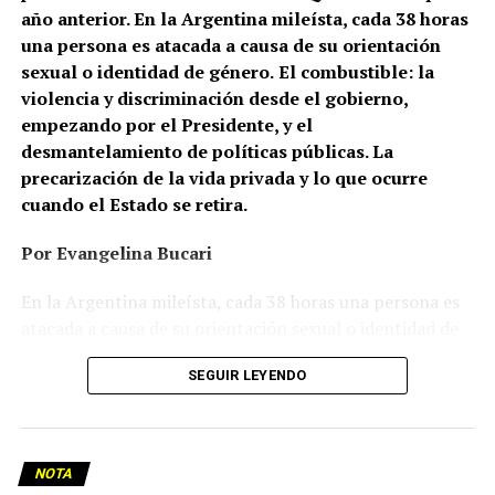
año anterior. En la Argentina mileísta, cada 38 horas
una persona es atacada a causa de su orientación
sexual o identidad de género.
El combustible: la
violencia y discriminación desde el gobierno,
empezando por el Presidente, y el
desmantelamiento de políticas públicas. La
precarización de la vida privada y lo que ocurre
cuando el Estado se retira.
Por Evangelina Bucari
En la Argentina mileísta, cada 38 horas una persona es
atacada a causa de su orientación sexual o identidad de
género. En Cañuelas, un hombre le prendió fuego a la
SEGUIR LEYENDO
casa de una pareja de lesbianas. En Recoleta, dos
mujeres, de 26 y 24 años, caminaban de la mano cuando
un hombre las frenó y las increpó: una terminó con la
nariz fracturada; la otra, con lesiones en la mano. En
NOTA
Palermo, un joven gay fue brutalmente golpeado y le