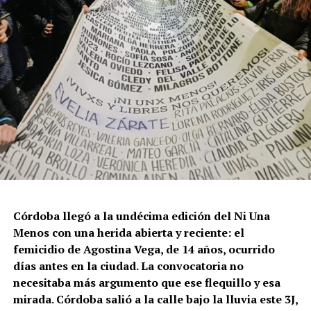
políticas públicas, vaciamiento de organismos de
protección, paralización de la agenda legislativa en
materia de derechos y consolidación de discursos
fascistas que estigmatizan a la diversidad.
Para María Rachid, titular del Instituto contra la
Discriminación de la Ciudad de Buenos Aires e
integrante de la Federación Argentina LGBT+
(FALGBT), el drástico aumento de estos crímenes en
Argentina no puede separarse de los discursos de odio
que provienen del gobierno nacional. “Tanto el
presidente como funcionarios y allegados se expresan
de manera violenta y discriminatoria hacia la comunidad
Córdoba llegó a la undécima edición del Ni Una
LGBT en general y, principalmente, hacia la comunidad
Menos con una herida abierta y reciente: el
trans”, describe Rachid. “Y eso –agrega– genera mayor
femicidio de Agostina Vega, de 14 años, ocurrido
violencia y discriminación en la vida cotidiana. Esos
días antes en la ciudad. La convocatoria no
discursos terminan legitimando, avalando y fomentando
necesitaba más argumento que ese flequillo y esa
la violencia hacia nuestra comunidad”.
mirada. Córdoba salió a la calle bajo la lluvia este 3J,