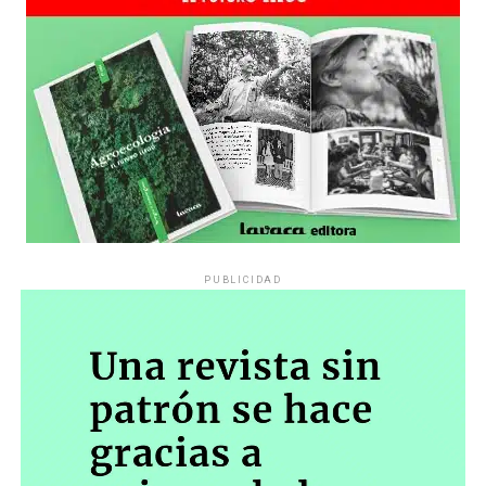
es a través del interrogante, que puedan encarnar la
pregunta», comparte Gonzalo, de 41 años.
PUBLICIDAD
Década perdida: Marta Montero,
mamá de Lucía Pérez
“Estamos como el día 1”. La frase de la madre de la joven
asesinada en 2016 remite a aquel año: cuando
denunciaron que dos narcofemicidas habían abusado y