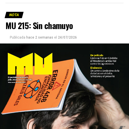
NOTA
MU 215: Sin chamuyo
Publicada
hace 2 semanas
el
24/07/2026