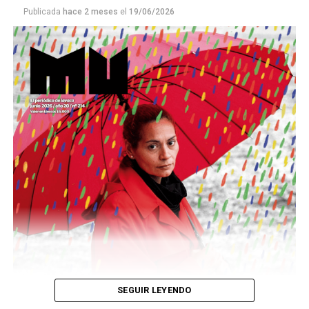
Publicada
hace 2 meses
el
19/06/2026
Este número 215 de MU ☝️viene con doble tapa, que
podría ser una frase:
Sin chamuyo, a remarla.
Descargar la Mu en PDF
SEGUIR LEYENDO