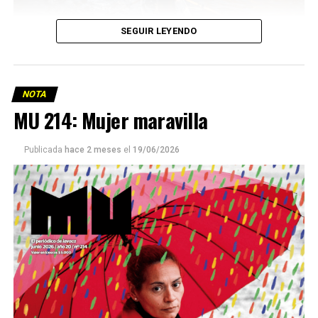
SEGUIR LEYENDO
NOTA
MU 214: Mujer maravilla
Publicada
hace 2 meses
el
19/06/2026
Este número 215 de MU ☝️viene con doble tapa, que
podría ser una frase:
Sin chamuyo, a remarla.
Descargar la Mu en PDF