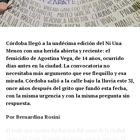
Córdoba llegó a la undécima edición del Ni Una
Menos con una herida abierta y reciente: el
femicidio de Agostina Vega, de 14 años, ocurrido
días antes en la ciudad. La convocatoria no
necesitaba más argumento que ese flequillo y esa
mirada. Córdoba salió a la calle bajo la lluvia este 3J,
once años después del grito que fundó esta fecha,
con la misma urgencia y con la misma pregunta sin
respuesta.
Por Bernardina Rosini
Ganar la vida
: La historia de (no)
El trole que recorre los barrios del oeste de la ciudad
viene casi lleno faltando dos horas para la marcha. El