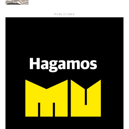
reparten lienzos con los ojos serigrafiados de Agostina.
Los ojos y su flequillo de nena.
PUBLICIDAD
Varones
Hay varios hombres presentes: padres con sus hijas,
grupos de amigos, novios. «Con los pares que no tienen
sensibilidad al tema, la conversación se vuelve muy
estratégica, hay que evitar el choque frontal. Mi método
es a través del interrogante, que puedan encarnar la
pregunta», comparte Gonzalo, de 41 años.