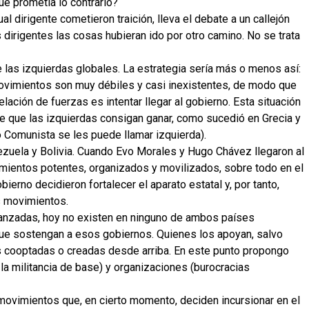
e prometía lo contrario?
cual dirigente cometieron
traición
, lleva el debate a un callejón
s dirigentes las cosas hubieran ido por otro camino. No se trata
 las izquierdas globales. La estrategia sería más o menos así:
ovimientos son muy débiles y casi inexistentes, de modo que
relación de fuerzas
es intentar llegar al gobierno. Esta situación
de que las izquierdas consigan ganar, como sucedió en Grecia y
do Comunista se les puede llamar izquierda).
zuela y Bolivia. Cuando Evo Morales y Hugo Chávez llegaron al
vimientos potentes, organizados y movilizados, sobre todo en el
ierno decidieron fortalecer el aparato estatal y, por tanto,
s movimientos.
anzadas
, hoy no existen en ninguno de ambos países
e sostengan a esos gobiernos. Quienes los apoyan, salvo
 cooptadas o creadas desde arriba. En este punto propongo
la militancia de base) y organizaciones (burocracias
 movimientos que, en cierto momento, deciden incursionar en el