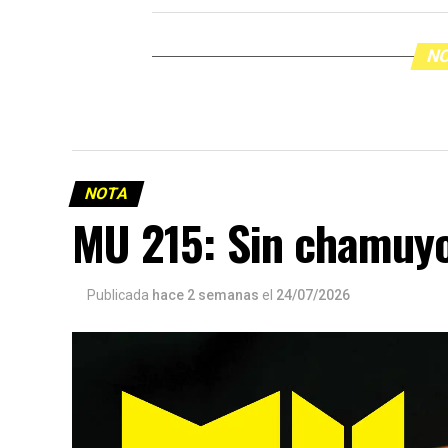
NO
NOTA
MU 215: Sin chamuy
Publicada
hace 2 semanas
el
24/07/2026