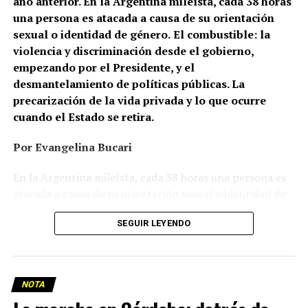
año anterior. En la Argentina mileísta, cada 38 horas
una persona es atacada a causa de su orientación
sexual o identidad de género.
El combustible: la
violencia y discriminación desde el gobierno,
empezando por el Presidente, y el
desmantelamiento de políticas públicas. La
precarización de la vida privada y lo que ocurre
cuando el Estado se retira.
Por Evangelina Bucari
En la Argentina mileísta, cada 38 horas una persona es
atacada a causa de su orientación sexual o identidad de
género. En Cañuelas, un hombre le prendió fuego a la
SEGUIR LEYENDO
casa de una pareja de lesbianas. En Recoleta, dos
mujeres, de 26 y 24 años, caminaban de la mano cuando
un hombre las frenó y las increpó: una terminó con la
nariz fracturada; la otra, con lesiones en la mano. En
NOTA
Palermo, un joven gay fue brutalmente golpeado y le