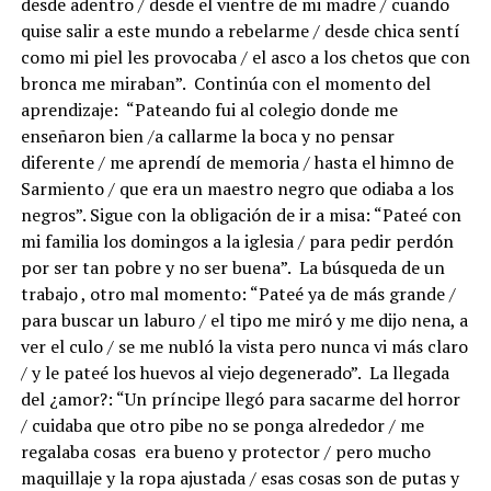
desde adentro / desde el vientre de mi madre / cuando
quise salir a este mundo a rebelarme / desde chica sentí
como mi piel les provocaba / el asco a los chetos que con
bronca me miraban”. Continúa con el momento del
aprendizaje: “Pateando fui al colegio donde me
enseñaron bien /a callarme la boca y no pensar
diferente / me aprendí de memoria / hasta el himno de
Sarmiento / que era un maestro negro que odiaba a los
negros”. Sigue con la obligación de ir a misa: “Pateé con
mi familia los domingos a la iglesia / para pedir perdón
por ser tan pobre y no ser buena”. La búsqueda de un
trabajo , otro mal momento: “Pateé ya de más grande /
para buscar un laburo / el tipo me miró y me dijo nena, a
ver el culo / se me nubló la vista pero nunca vi más claro
/ y le pateé los huevos al viejo degenerado”. La llegada
del ¿amor?: “Un príncipe llegó para sacarme del horror
/ cuidaba que otro pibe no se ponga alrededor / me
regalaba cosas era bueno y protector / pero mucho
maquillaje y la ropa ajustada / esas cosas son de putas y