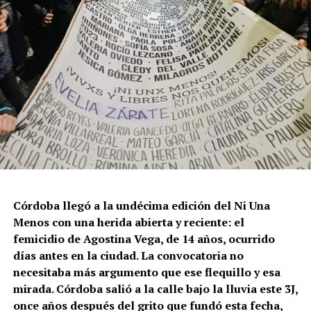
políticas públicas, vaciamiento de organismos de
protección, paralización de la agenda legislativa en
materia de derechos y consolidación de discursos
fascistas que estigmatizan a la diversidad.
Para María Rachid, titular del Instituto contra la
Discriminación de la Ciudad de Buenos Aires e
integrante de la Federación Argentina LGBT+
(FALGBT), el drástico aumento de estos crímenes en
Argentina no puede separarse de los discursos de odio
que provienen del gobierno nacional. “Tanto el
presidente como funcionarios y allegados se expresan
de manera violenta y discriminatoria hacia la comunidad
Córdoba llegó a la undécima edición del Ni Una
LGBT en general y, principalmente, hacia la comunidad
Menos con una herida abierta y reciente: el
trans”, describe Rachid. “Y eso –agrega– genera mayor
femicidio de Agostina Vega, de 14 años, ocurrido
violencia y discriminación en la vida cotidiana. Esos
días antes en la ciudad. La convocatoria no
discursos terminan legitimando, avalando y fomentando
necesitaba más argumento que ese flequillo y esa
la violencia hacia nuestra comunidad”.
mirada. Córdoba salió a la calle bajo la lluvia este 3J,
once años después del grito que fundó esta fecha,