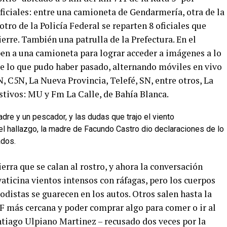
ciales: entre una camioneta de Gendarmería, otra de la
tro de la Policía Federal se reparten 8 oficiales que
erre. También una patrulla de la Prefectura. En el
ben a una camioneta para lograr acceder a imágenes a lo
 de lo que pudo haber pasado, alternando móviles en vivo
N, C5N, La Nueva Provincia, Telefé, SN, entre otros, La
stivos: MU y Fm La Calle, de Bahía Blanca.
el hallazgo, la madre de Facundo Castro dio declaraciones de lo
ados.
ierra que se calan al rostro, y ahora la conversación
aticina vientos intensos con ráfagas, pero los cuerpos
iodistas se guarecen en los autos. Otros salen hasta la
F más cercana y poder comprar algo para comer o ir al
Santiago Ulpiano Martinez – recusado dos veces por la